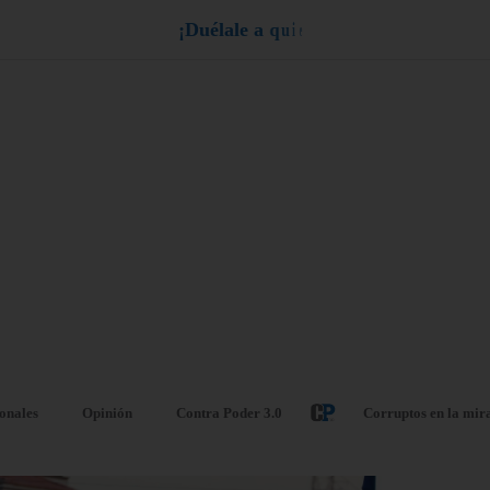
¡
D
u
é
l
a
l
e
a
q
u
i
e
n
l
e
d
u
e
l
a
!
ionales
Opinión
Contra Poder 3.0
Corruptos en la mir