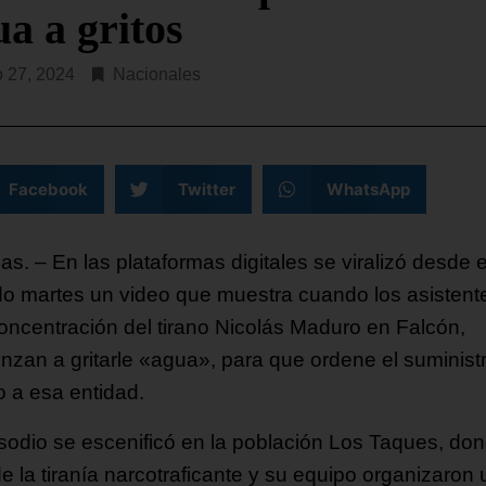
SEGUIR LEYENDO...
a a gritos
o 27, 2024
Nacionales
Facebook
Twitter
WhatsApp
s. – En las plataformas digitales se viralizó desde 
o martes un video que muestra cuando los asistent
oncentración del tirano Nicolás Maduro en Falcón,
nzan a gritarle «agua», para que ordene el suminist
o a esa entidad.
isodio se escenificó en la población Los Taques, don
de la tiranía narcotraficante y su equipo organizaron 