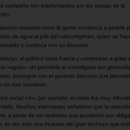
de campaña son interrumpidos por las quejas de la
ción.
abación muestra como la gente comienza a pedirle p
istro de agua al jefe del narcorégimen, quien se hac
tendido y continúa con su discurso.
mbargo, el público toma fuerza y comienzan a gritar 
no «agua», sin permitirle al investigado por genocidi
rismo, proseguir con el gastado discurso que pensab
er en ese momento.
red social «X», por ejemplo, el video fue muy difund
tado. Muchos internautas señalaron que la reacció
nte, a pesar de ser tarifados que acudieron por oblig
to, es tan solo una muestra del gran rechazo que exi