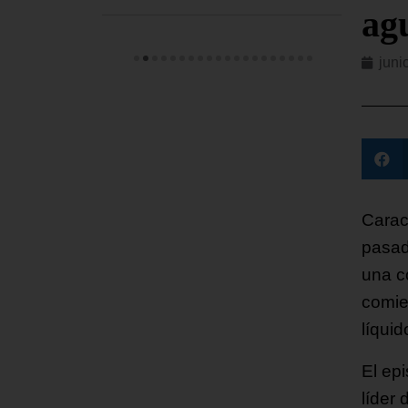
agu
juni
Caraca
pasad
una c
comie
líquid
El ep
líder 