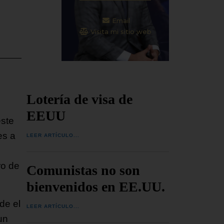
Email
Visita mi sitio web
Lotería de visa de
EEUU
este
es a
LEER ARTÍCULO...
ro de
Comunistas no son
bienvenidos en EE.UU.
de el
LEER ARTÍCULO...
un