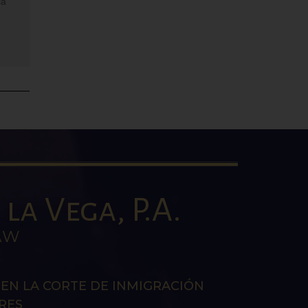
la
la Vega, P.A.
AW
EN LA CORTE DE INMIGRACIÓN
RES