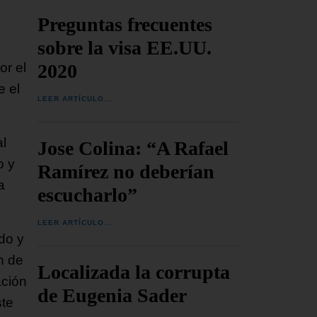
Preguntas frecuentes
sobre la visa EE.UU.
2020
or el
e el
LEER ARTÍCULO...
al
Jose Colina: “A Rafael
o y
Ramírez no deberían
a
escucharlo”
LEER ARTÍCULO...
ido y
n de
Localizada la corrupta
ación
de Eugenia Sader
ste