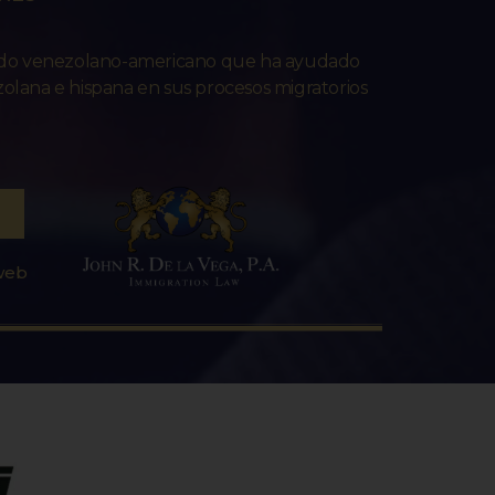
ado venezolano-americano que ha ayudado
lana e hispana en sus procesos migratorios
 web