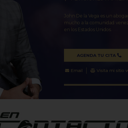
John De la Vega es un abog
mucho a la comunidad venezo
en los Estados Unidos.
AGENDA TU CITA
Email
Visita mi sitio