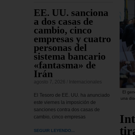
 EE.
EE. UU. sanciona
El
 el
a dos casas de
Ap
ley de
cambio, cinco
se
ntra
empresas y cuatro
Tr
iones
personas del
pe
as
sistema bancario
Co
«fantasma» de
re
Irán
Bl
onales
agosto 7, 2026
/
Internacionales
agost
 aprobado
El gen
de ley de
El Tesoro de EE. UU. ha anunciado
El Tr
una dis
ue autoriza
este viernes la imposición de
UU. h
sanciones contra dos casas de
el pr
In
cambio, cinco empresas
pedir
ti
SEGUIR LEYENDO...
SEGUI