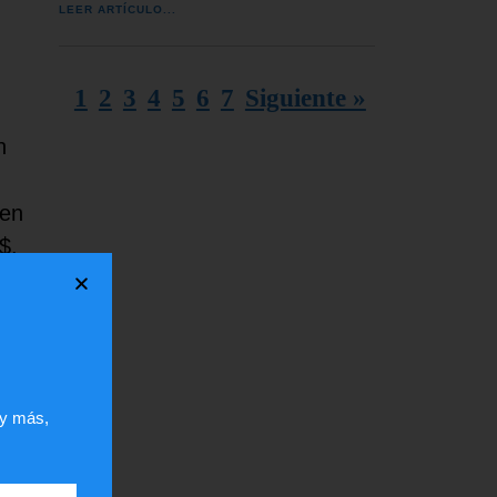
LEER ARTÍCULO...
1
2
3
4
5
6
7
Siguiente »
n
ben
$.
o
 y más,