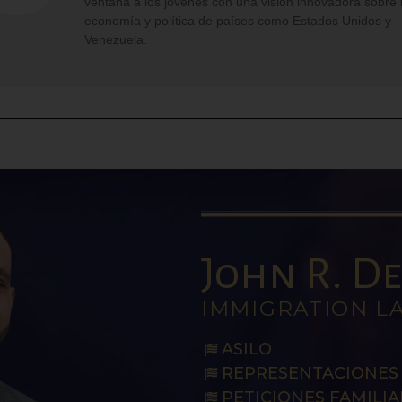
ventana a los jóvenes con una visión innovadora sobre 
economía y política de países como Estados Unidos y
Venezuela.
John R. De 
IMMIGRATION L
ASILO
REPRESENTACIONES 
PETICIONES FAMILIA