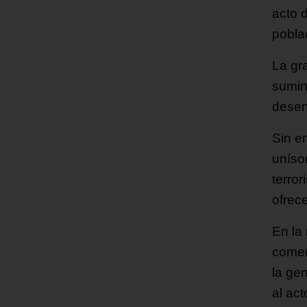
acto 
pobla
La gr
sumin
desen
Sin e
uníso
terro
ofrec
En la 
comen
la ge
al ac