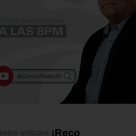
¡
R
e
c
o
m
e
n
d
a
d
o
s
!
estos
artículos