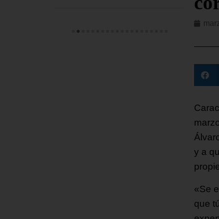
co
marz
Carac
marzo
Álvar
y a q
propi
«Se e
que t
expert