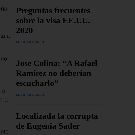
ría
Preguntas frecuentes
sobre la visa EE.UU.
2020
sta a
LEER ARTÍCULO...
 no
Jose Colina: “A Rafael
Ramírez no deberían
escucharlo”
 a
LEER ARTÍCULO...
n la
Localizada la corrupta
de Eugenia Sader
ente