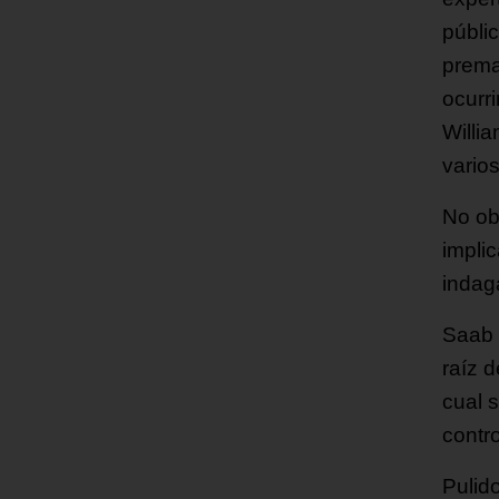
públi
prema
ocurri
Willia
vario
No ob
impli
indag
Saab 
raíz d
cual 
contr
Pulid