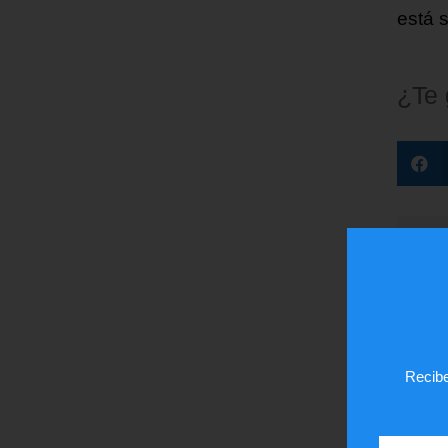
está 
¿Te
Recibe