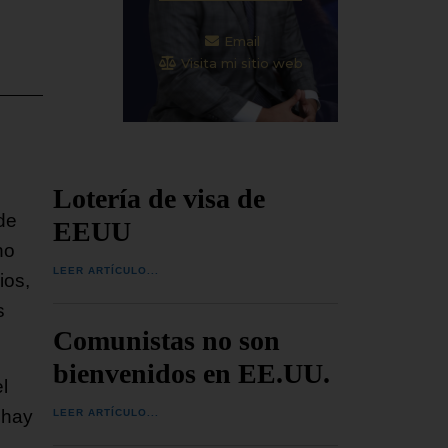
Email
Visita mi sitio web
Lotería de visa de
de
EEUU
no
LEER ARTÍCULO...
ios,
s
Comunistas no son
bienvenidos en EE.UU.
l
 hay
LEER ARTÍCULO...