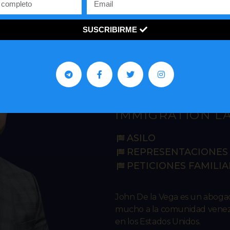
SUSCRIBIRME
John R. De 
IMMIGRATION L
ASILO
REPRESENTACIONES 
PETICIONES FAMILIA
John De la Vega es un abog
mucho a la comunidad venezo
en los Estados Unidos.