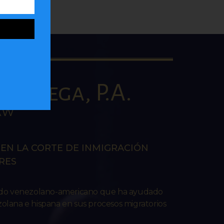
la Vega, P.A.
AW
EN LA CORTE DE INMIGRACIÓN
RES
ado venezolano-americano que ha ayudado
lana e hispana en sus procesos migratorios