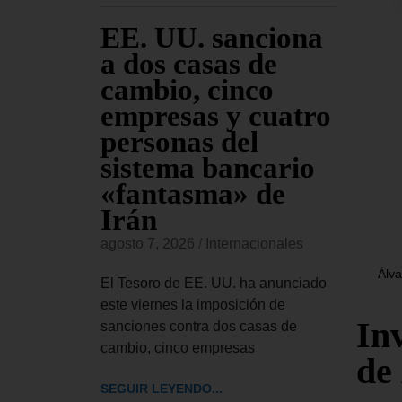
 EE.
EE. UU. sanciona
El
 el
a dos casas de
Ap
ley de
cambio, cinco
se
ntra
empresas y cuatro
Tr
iones
personas del
pe
as
sistema bancario
Co
«fantasma» de
re
Irán
Bl
onales
agosto 7, 2026
/
Internacionales
agost
 aprobado
Álva
de ley de
El Tesoro de EE. UU. ha anunciado
El Tr
ue autoriza
este viernes la imposición de
UU. h
In
sanciones contra dos casas de
el pr
cambio, cinco empresas
pedir
de
SEGUIR LEYENDO...
SEGUI