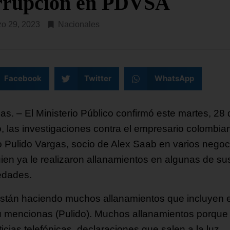
rrupción en PDVSA
SEGUIR LEYENDO...
o 29, 2023
Nacionales
Facebook
Twitter
WhatsApp
as. – El Ministerio Público confirmó este martes, 28 
, las investigaciones contra el empresario colombia
o Pulido Vargas, socio de Alex Saab en varios negoc
uien ya le realizaron allanamientos en algunas de su
edades.
stán haciendo muchos allanamientos que incluyen e
ú mencionas (Pulido). Muchos allanamientos porque
icias telefónicas, declaraciones que salen a la luz