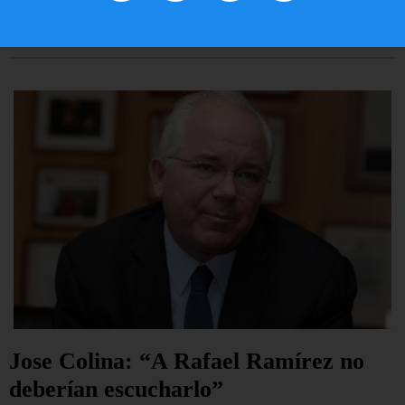
LEER ARTÍCULO...
Jose Colina: “A Rafael Ramírez no
deberían escucharlo”