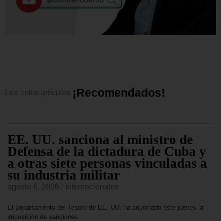
¡
R
e
c
o
m
e
n
d
a
d
o
s
!
Lee
estos
artículos
EE. UU. sanciona al ministro de
Defensa de la dictadura de Cuba y
a otras siete personas vinculadas a
su industria militar
agosto 6, 2026
/
Internacionales
El Departamento del Tesoro de EE. UU. ha anunciado este jueves la
imposición de sanciones