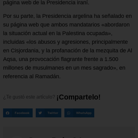
página web de la Presidencia iraní.
Por su parte, la Presidencia argelina ha señalado en
su página web que ambos mandatarios «abordaron
la situación actual en la Palestina ocupada»,
incluidas «los abusos y agresiones, principalmente
en Cisjordania, y la profanación de la mezquita de Al
Aqsa, una provocación flagrante frente a 1.500
millones de musulmanes en un mes sagrado», en
referencia al Ramadán.
¡
C
o
m
p
a
r
t
e
l
o
!
¿Te
gustó
este
artículo?
Facebook
Twitter
WhatsApp