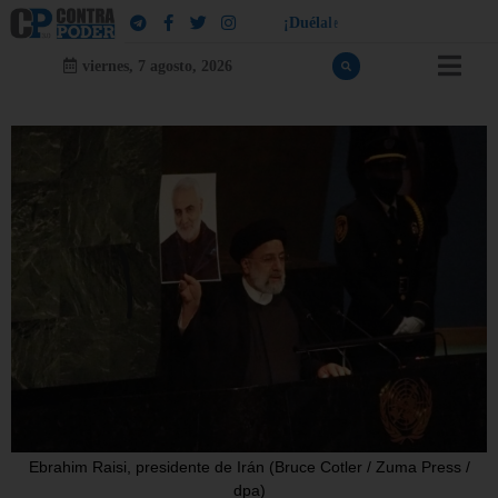
¡
D
u
é
l
a
l
e
a
q
u
i
e
n
l
e
d
u
e
l
a
!
viernes, 7 agosto, 2026
Ebrahim Raisi, presidente de Irán (Bruce Cotler / Zuma Press /
dpa)