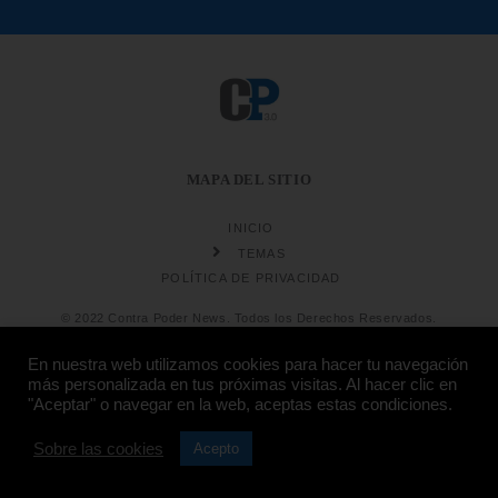
MAPA DEL SITIO
INICIO
TEMAS
POLÍTICA DE PRIVACIDAD
© 2022 Contra Poder News. Todos los Derechos Reservados.
En nuestra web utilizamos cookies para hacer tu navegación
más personalizada en tus próximas visitas. Al hacer clic en
"Aceptar" o navegar en la web, aceptas estas condiciones.
Sobre las cookies
Diseño web
Hosting:
Acepto