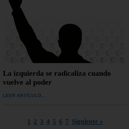
La izquierda se radicaliza cuando
vuelve al poder
LEER ARTÍCULO...
1
2
3
4
5
6
7
Siguiente »