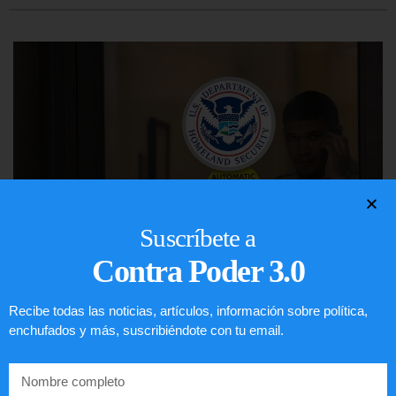
Suscríbete a
Contra Poder 3.0
Comunistas no son bienvenidos en
Recibe todas las noticias, artículos, información sobre política,
EE.UU.
enchufados y más, suscribiéndote con tu email.
LEER ARTÍCULO...