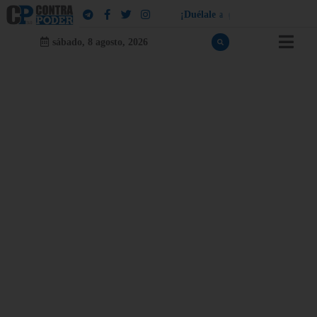
¡
D
u
é
l
a
l
e
a
q
u
i
e
n
l
e
d
u
e
l
a
!
sábado, 8 agosto, 2026