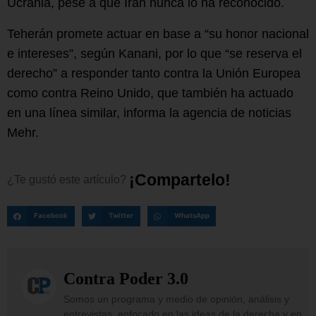
Ucrania, pese a que Irán nunca lo ha reconocido.
Teherán promete actuar en base a “su honor nacional
e intereses”, según Kanani, por lo que “se reserva el
derecho” a responder tanto contra la Unión Europea
como contra Reino Unido, que también ha actuado
en una línea similar, informa la agencia de noticias
Mehr.
¡
C
o
m
p
a
r
t
e
l
o
!
¿Te
gustó
este
artículo?
Facebook
Twitter
WhatsApp
Contra Poder 3.0
Somos un programa y medio de opinión, análisis y
entrevistas, enfocado en las ideas de la derecha y en