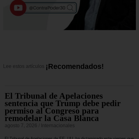
¡
R
e
c
o
m
e
n
d
a
d
o
s
!
Lee
estos
artículos
El Tribunal de Apelaciones
sentencia que Trump debe pedir
permiso al Congreso para
remodelar la Casa Blanca
agosto 7, 2026
/
Internacionales
El Tribunal de Apelaciones de EE. UU. ha dictaminado este viernes que