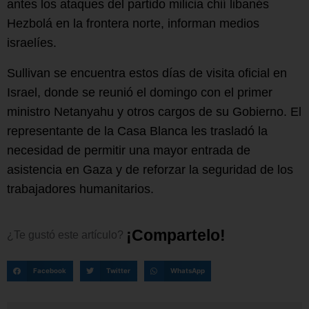
antes los ataques del partido milicia chií libanés
Hezbolá en la frontera norte, informan medios
israelíes.
Sullivan se encuentra estos días de visita oficial en
Israel, donde se reunió el domingo con el primer
ministro Netanyahu y otros cargos de su Gobierno. El
representante de la Casa Blanca les trasladó la
necesidad de permitir una mayor entrada de
asistencia en Gaza y de reforzar la seguridad de los
trabajadores humanitarios.
¡
C
o
m
p
a
r
t
e
l
o
!
¿Te
gustó
este
artículo?
Facebook
Twitter
WhatsApp