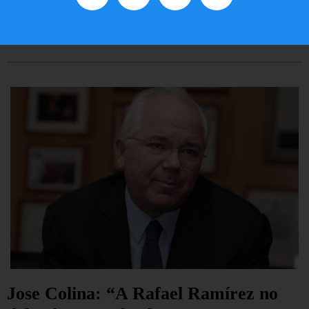
EE.UU. 2020
LEER ARTÍCULO...
Jose Colina: “A Rafael Ramírez no