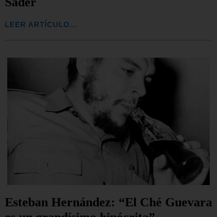
Sader
LEER ARTÍCULO...
Esteban Hernández: “El Ché Guevara