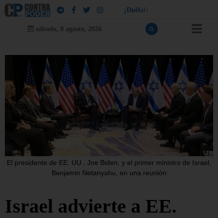
!
¡
D
u
é
l
a
l
e
a
q
u
i
e
n
l
e
d
u
e
l
a
sábado, 8 agosto, 2026
El presidente de EE. UU., Joe Biden, y el primer ministro de Israel,
Benjamin Netanyahu, en una reunión
Israel advierte a EE.