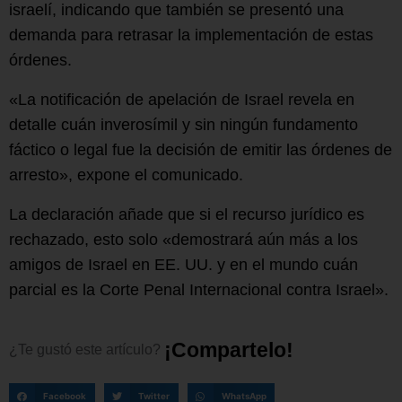
israelí, indicando que también se presentó una
demanda para retrasar la implementación de estas
órdenes.
«La notificación de apelación de Israel revela en
detalle cuán inverosímil y sin ningún fundamento
fáctico o legal fue la decisión de emitir las órdenes de
arresto», expone el comunicado.
La declaración añade que si el recurso jurídico es
rechazado, esto solo «demostrará aún más a los
amigos de Israel en EE. UU. y en el mundo cuán
parcial es la Corte Penal Internacional contra Israel».
¡
C
o
m
p
a
r
t
e
l
o
!
¿Te
gustó
este
artículo?
Facebook
Twitter
WhatsApp