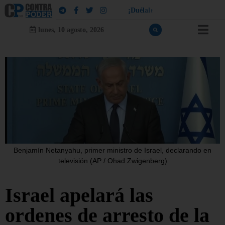
!
a
l
¡
D
u
é
l
a
l
e
a
q
u
i
e
n
l
e
d
u
e
lunes, 10 agosto, 2026
Benjamín Netanyahu, primer ministro de Israel, declarando en
televisión (AP / Ohad Zwigenberg)
Israel apelará las
ordenes de arresto de la