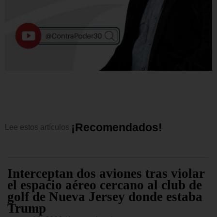
¡
R
e
c
o
m
e
n
d
a
d
o
s
!
Lee
estos
artículos
Interceptan dos aviones tras violar
el espacio aéreo cercano al club de
golf de Nueva Jersey donde estaba
Trump