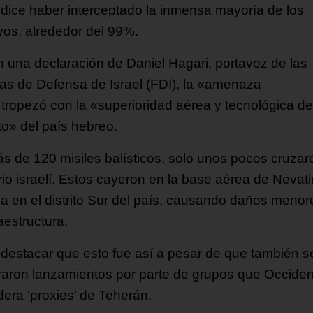
l dice haber interceptado la inmensa mayoría de los
ivos, alrededor del 99%.
 una declaración de Daniel Hagari, portavoz de las
as de Defensa de Israel (FDI), la «amenaza
» tropezó con la «superioridad aérea y tecnológica de
to» del país hebreo.
s de 120 misiles balísticos, solo unos pocos cruzar
orio israelí. Estos cayeron en la base aérea de Nevat
da en el distrito Sur del país, causando daños menor
raestructura.
destacar que esto fue así a pesar de que también s
traron lanzamientos por parte de grupos que Occide
dera ‘proxies’ de Teherán.