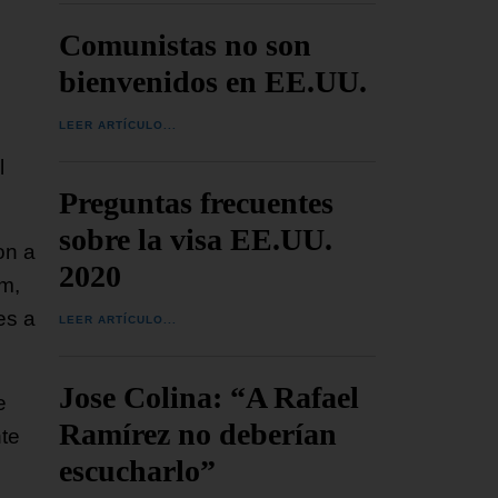
Comunistas no son
bienvenidos en EE.UU.
LEER ARTÍCULO...
l
Preguntas frecuentes
sobre la visa EE.UU.
on a
2020
im,
es a
LEER ARTÍCULO...
Jose Colina: “A Rafael
e
Ramírez no deberían
nte
escucharlo”