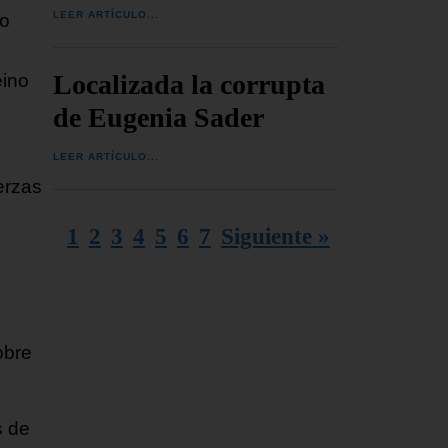
LEER ARTÍCULO...
do
Localizada la corrupta
eino
de Eugenia Sader
e
LEER ARTÍCULO...
erzas
1
2
3
4
5
6
7
Siguiente »
obre
s de