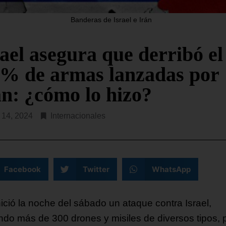
Rodríguez y de la ilegítima
U. prevé destinar USD$ 1000
Asamblea Nacional 2015 s
Banderas de Israel e Irán
nes a un paquete de asistencia
reunieron nuevamente
teria de seguridad para el
ntemente constituido
ael asegura que derribó el
SEGUIR LEYENDO...
 % de armas lanzadas por
R LEYENDO...
án: ¿cómo lo hizo?
l 14, 2024
Internacionales
Facebook
Twitter
WhatsApp
nició la noche del sábado un ataque contra Israel,
ndo más de 300 drones y misiles de diversos tipos, 