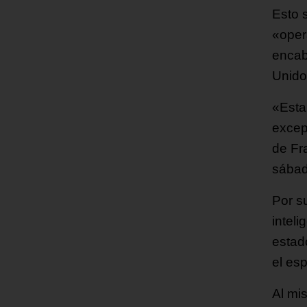
Esto 
«oper
encab
Unido
«Esta
excep
de Fr
sábad
Por s
inteli
estad
el esp
Al mi