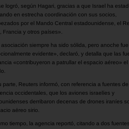
se logró, según Hagari, gracias a que Israel ha esta
ando en estrecha coordinación con sus socios,
ezados por el Mando Central estadounidense, el R
, Francia y otros países».
 asociación siempre ha sido sólida, pero anoche fu
cionalmente evidente», declaró, y detalla que las fu
ancia «contribuyeron a patrullar el espacio aéreo» el
o.
u parte, Reuters informó, con referencia a fuentes de
gencia occidentales, que los aviones israelíes y
ounidenses derribaron decenas de drones iraníes s
acio aéreo sirio.
smo tiempo, la agencia reportó, citando a dos fuente