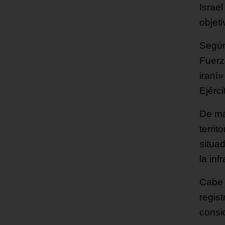
Israe
objet
Según
Fuerz
iraní
Ejérci
De má
territ
situa
la inf
Cabe 
regis
consi