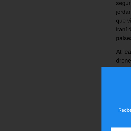
segur
jorda
que v
iraní 
países
At le
drone
— PT
¿Te
Recibe