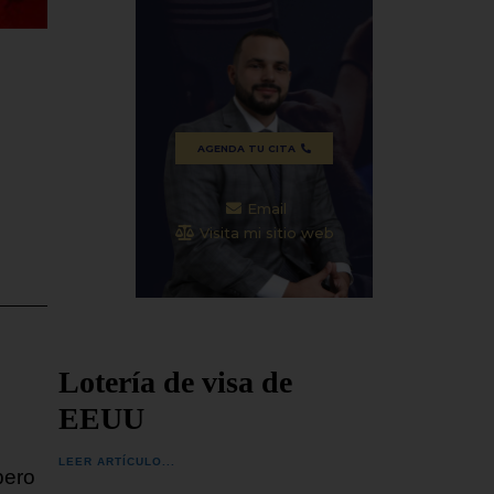
plena tras años de prisión
denunci
e
domiciliaria por razones políticas,
dos reo
SEGUIR LEYENDO...
SEGUIR
AGENDA TU CITA
Email
Visita mi sitio web
Lotería de visa de
EEUU
LEER ARTÍCULO...
pero