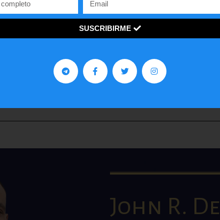
Contra Poder 3.0
SUSCRIBIRME
Somos un programa y medio de opinión, análisis y
entrevistas, enfocado en las ideas de la derecha y en d
ventana a los jóvenes con una visión innovadora sobre 
economía y política de países como Estados Unidos y
Venezuela.
John R. De 