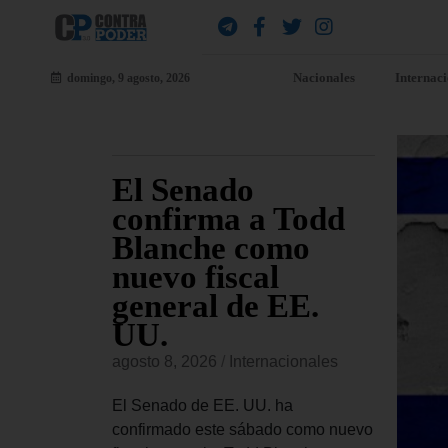
Nacionales
Internac
domingo, 9 agosto, 2026
e
El Senado
EE
ia que
confirma a Todd
pa
e
Blanche como
se
dre se
nuevo fiscal
US
o «a
general de EE.
mi
 más
UU.
Co
ll
agosto 8, 2026
/
Internacionales
Es
onales
El Senado de EE. UU. ha
agost
confirmado este sábado como nuevo
 padece el