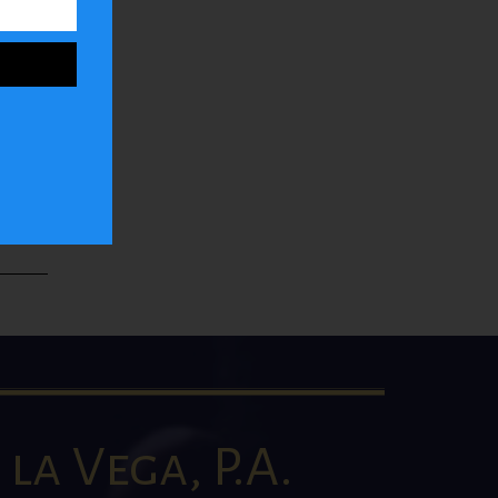
ar
la
la Vega, P.A.