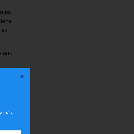
aníes
adena
diez
e and
 y más,