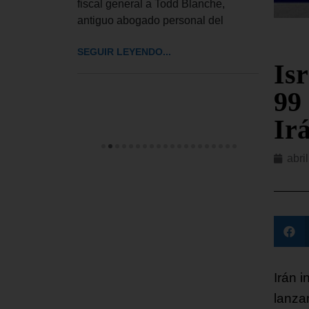
fiscal general a Todd Blanche,
 Joe Biden,
EE. U
antiguo abogado personal del
huesos «y
millo
en ma
SEGUIR LEYENDO...
recie
Isr
99
SEGUI
Ir
abri
Irán i
lanza