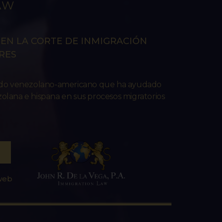
AW
EN LA CORTE DE INMIGRACIÓN
RES
ado venezolano-americano que ha ayudado
lana e hispana en sus procesos migratorios
 web