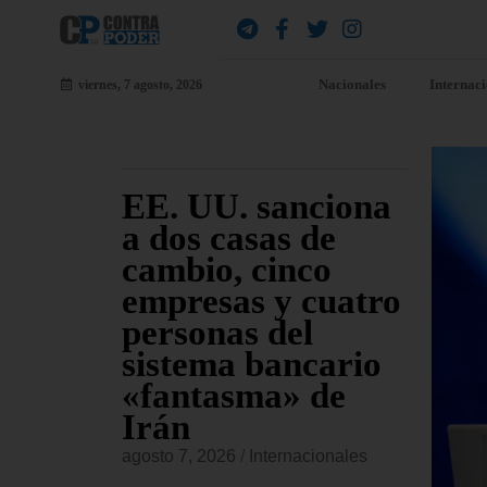
Nacionales
Internac
viernes, 7 agosto, 2026
 EE.
EE. UU. sanciona
El
 el
a dos casas de
Ap
ley de
cambio, cinco
se
ntra
empresas y cuatro
Tr
iones
personas del
pe
as
sistema bancario
Co
«fantasma» de
re
Irán
Bl
onales
agosto 7, 2026
/
Internacionales
agost
 aprobado