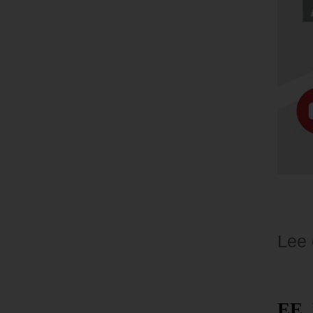
Lee
El Senado de EE.
EE. 