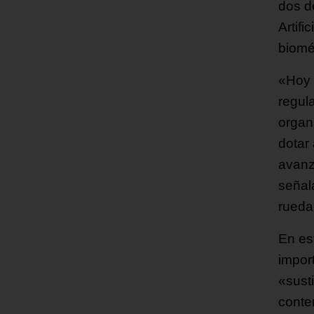
dos de
Artifi
biomét
«Hoy 
regula
organ
dotar
avanz
señala
rueda
En es
import
«sust
conte