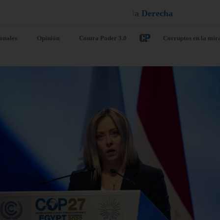
e
a
l
l
é
u
¡
D
ionales
Opinión
Contra Poder 3.0
Corruptos en la mir
 Tribunal de
EE. UU. anun
elaciones
una inversión
ntencia que
más de USD$
ump debe pedir
2.000 millone
rmiso al
proyectos co
ngreso para
entidades
modelar la Casa
humanitarias
anca
religiosas
o 7, 2026
/
Internacionales
agosto 7, 2026
/
Internacio