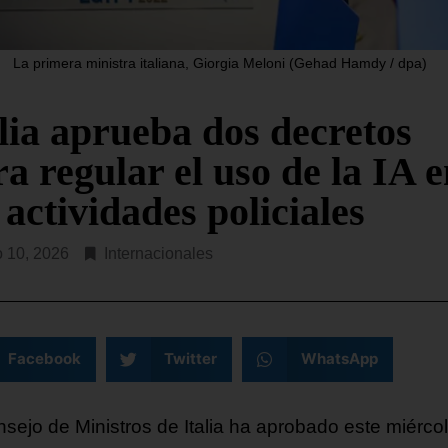
ibunal de Apelaciones de EE.
El Gobierno de EE. UU. ha
a dictaminado este viernes que
anunciado una inversión d
La primera ministra italiana, Giorgia Meloni (Gehad Hamdy / dpa)
esidente Donald Trump deberá
USD$ 2.000 millones en
 la autorización
compromisos con organiza
religiosas
alia aprueba dos decretos
R LEYENDO...
a regular el uso de la IA 
SEGUIR LEYENDO...
 actividades policiales
o 10, 2026
Internacionales
Facebook
Twitter
WhatsApp
nsejo de Ministros de Italia ha aprobado este miérco