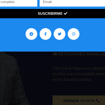
SUSCRIBIRME
John R. De 
IMMIGRATION L
ASILO
REPRESENTACIONES 
PETICIONES FAMILIA
John De la Vega es un abog
mucho a la comunidad venezo
en los Estados Unidos.
AGENDA TU CITA