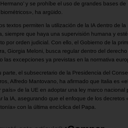
 Hermano’ y se prohíbe el uso de grandes bases de
 biométricos», ha argüido.
s textos permiten la utilización de la IA dentro de la
ía, siempre que haya una supervisión humana y esté
to por orden judicial. Con ello, el Gobierno de la pri
tra, Giorgia Meloni, busca regular dentro del derecho
ano las excepciones ya previstas en la normativa eur
u parte, el subsecretario de la Presidencia del Conse
ros, Alfredo Mantovano, ha afirmado que Italia es «e
r país» de la UE en adoptar una ley marco nacional 
ar la IA, asegurando que el enfoque de los decretos 
tonía» con la última encíclica del Papa.