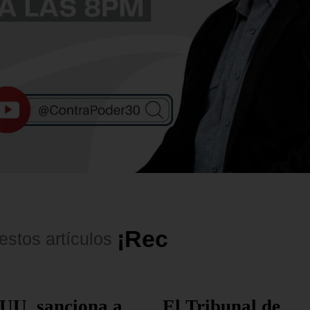
¡
R
e
c
o
m
e
n
d
a
d
o
s
!
estos
artículos
UU. sanciona a
El Tribunal de