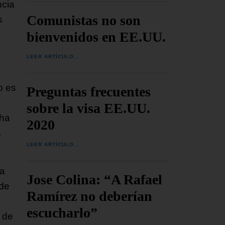
ncia
Comunistas no son
s
bienvenidos en EE.UU.
LEER ARTÍCULO...
o es
Preguntas frecuentes
sobre la visa EE.UU.
 ha
2020
a
LEER ARTÍCULO...
ta
Jose Colina: “A Rafael
nde
Ramírez no deberían
escucharlo”
 de