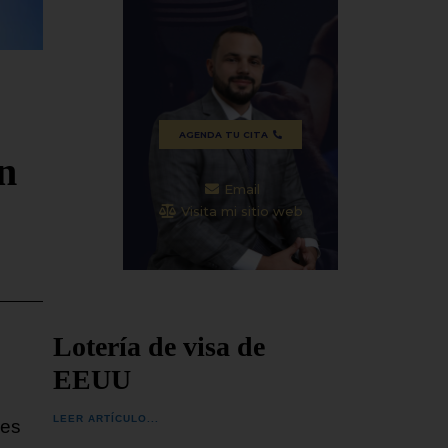
ceremonia en la ciudad de
agosto,
del nar
e cerca de
SEGUIR LEYENDO...
SEGUIR
ciones
AGENDA TU CITA
en
Email
Visita mi sitio web
Lotería de visa de
EEUU
LEER ARTÍCULO...
les