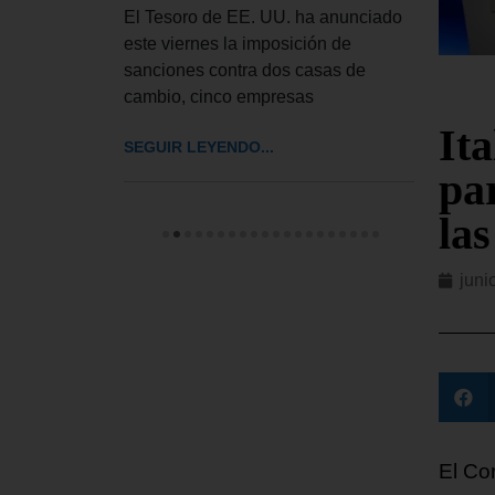
de ley de
El Tesoro de EE. UU. ha anunciado
El Tr
ue autoriza
este viernes la imposición de
UU. h
sanciones contra dos casas de
el pr
cambio, cinco empresas
pedir
It
SEGUIR LEYENDO...
SEGUI
par
las
juni
El Co