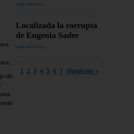
LEER ARTÍCULO...
Localizada la corrupta
de Eugenia Sader
mera
LEER ARTÍCULO...
opea.
1
2
3
4
5
6
7
Siguiente »
jo de
l
para
«está