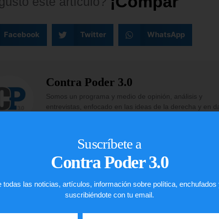
¡
C
o
m
p
a
r
t
e
l
o
!
gustó
este
artículo?
Facebook
Twitter
WhatsApp
Contra Poder 3.0
Somos un programa y medio de opinión, análisis y
entrevistas, enfocado en las ideas de la derecha y en d
ventana a los jóvenes con una visión innovadora sobre 
economía y política de países como Estados Unidos y
Venezuela.
Suscríbete a
Contra Poder 3.0
 todas las noticias, artículos, información sobre política, enchufados
suscribiéndote con tu email.