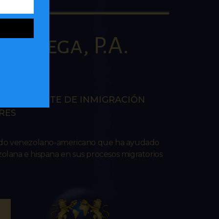
la Vega, P.A.
AW
EN LA CORTE DE INMIGRACIÓN
RES
ado venezolano-americano que ha ayudado
lana e hispana en sus procesos migratorios