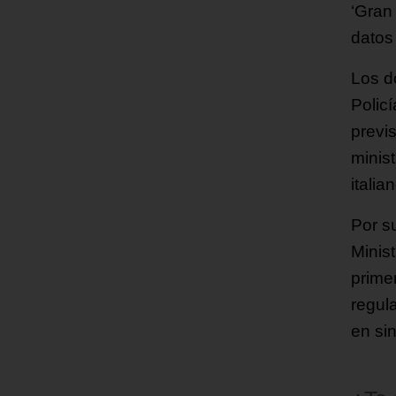
‘Gran
datos
Los do
Polic
previs
minis
itali
Por s
Minist
prime
regul
en sin