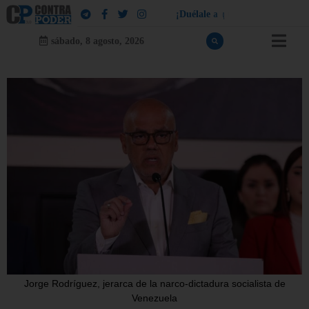
¡
D
u
é
l
a
l
e
a
q
u
i
e
n
l
e
d
u
e
l
a
!
sábado, 8 agosto, 2026
Jorge Rodríguez, jerarca de la narco-dictadura socialista de
Venezuela