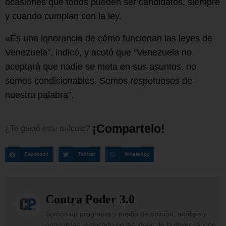
ocasiones que todos pueden ser candidatos, siempre
y cuando cumplan con la ley.
«Es una ignorancia de cómo funcionan las leyes de
Venezuela”, indicó, y acotó que “Venezuela no
aceptará que nadie se meta en sus asuntos, no
somos condicionables. Somos respetuosos de
nuestra palabra”.
¡
C
o
m
p
a
r
t
e
l
o
!
¿Te
gustó
este
artículo?
Facebook
Twitter
WhatsApp
Contra Poder 3.0
Somos un programa y medio de opinión, análisis y
entrevistas, enfocado en las ideas de la derecha y en