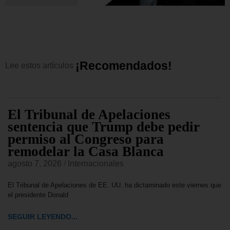
¡
R
e
c
o
m
e
n
d
a
d
o
s
!
Lee
estos
artículos
El Tribunal de Apelaciones
sentencia que Trump debe pedir
permiso al Congreso para
remodelar la Casa Blanca
agosto 7, 2026
/
Internacionales
El Tribunal de Apelaciones de EE. UU. ha dictaminado este viernes que
el presidente Donald
SEGUIR LEYENDO...