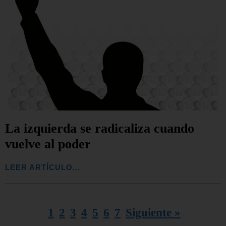
La izquierda se radicaliza cuando
vuelve al poder
LEER ARTÍCULO...
1
2
3
4
5
6
7
Siguiente »