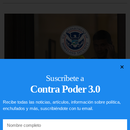
Suscríbete a
Contra Poder 3.0
Comunistas no son bienvenidos en
Recibe todas las noticias, artículos, información sobre política,
EE.UU.
enchufados y más, suscribiéndote con tu email.
LEER ARTÍCULO...