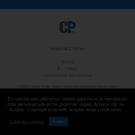
MAPA DEL SITIO
INICIO
TEMAS
POLÍTICA DE PRIVACIDAD
© 2022 Contra Poder News. Todos los Derechos Reservados.
En nuestra web utilizamos cookies para hacer tu navegación
más personalizada en tus próximas visitas. Al hacer clic en
"Aceptar" o navegar en la web, aceptas estas condiciones.
Sobre las cookies
Diseño web
Hosting:
Acepto