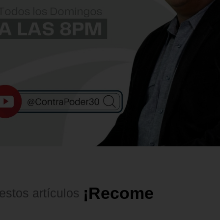
¡
R
e
c
o
m
e
n
d
a
d
o
s
!
estos
artículos