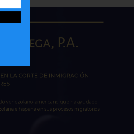
la Vega, P.A.
AW
EN LA CORTE DE INMIGRACIÓN
RES
ado venezolano-americano que ha ayudado
lana e hispana en sus procesos migratorios