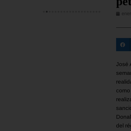
pe
ener
José 
seman
reali
como 
realiz
sanci
Donal
del r