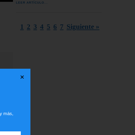
LEER ARTÍCULO...
1
2
3
4
5
6
7
Siguiente »
ar
la
 y más,