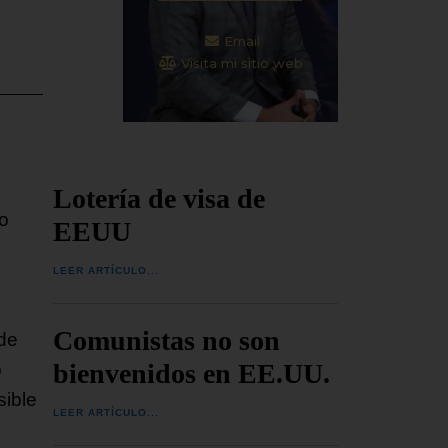
Email
Visita mi sitio web
Lotería de visa de
to
EEUU
LEER ARTÍCULO...
Comunistas no son
 de
bienvenidos en EE.UU.
o
sible
LEER ARTÍCULO...