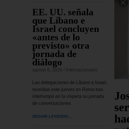
udia
EE. UU. señala
EE
a
que Líbano e
al
nal a
Israel concluyen
De
a
«antes de lo
di
ta
previsto» otra
Cu
jornada de
si
onales
diálogo
vi
confirmado
in
agosto 6, 2026
/
Internacionales
conceder
agost
ional a
Las delegaciones de Líbano e Israel,
 a
reunidas este jueves en Roma tras
El De
Jo
interrumpir en la víspera su jornada
UU. h
ser
de conversaciones
impos
cinco
hac
SEGUIR LEYENDO...
SEGUI