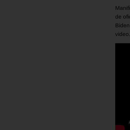
Manif
de of
Biden
video