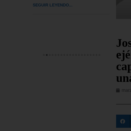
Españ
iones
SEGUIR LEYENDO...
rcorégimen
SEGUI
Jo
ejé
ca
un
marz