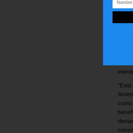
Sin e
presi
El act
activi
ello, 
territ
eleme
“Está 
Améri
como 
benefi
desta
consid