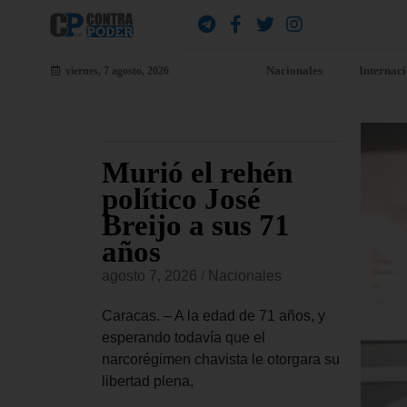
Nacionales
Internac
viernes, 7 agosto, 2026
ión
Murió el rehén
Br
ude
político José
co
álogo
Breijo a sus 71
ay
 como
años
Es
d
cr
agosto 7, 2026
/
Nacionales
agost
Caracas. – A la edad de 71 años, y
es
esperando todavía que el
La Co
narcorégimen chavista le otorgara su
este 
ción de
libertad plena,
una a
ste jueves