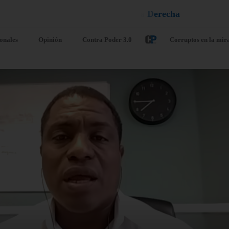
u
q
a
e
l
¡
D
u
é
l
a
ionales
Opinión
Contra Poder 3.0
Corruptos en la mir
uselas estudia
EE. UU. seña
nceder una
que Líbano e
uda adicional a
Israel conclu
paña por la
«antes de lo
isis de Ceuta
previsto» otr
jornada de
o 6, 2026
/
Internacionales
diálogo
misión Europea ha confirmado
agosto 6, 2026
/
Internacio
jueves que estudia conceder
yuda financiera adicional a
Las delegaciones de Líbano