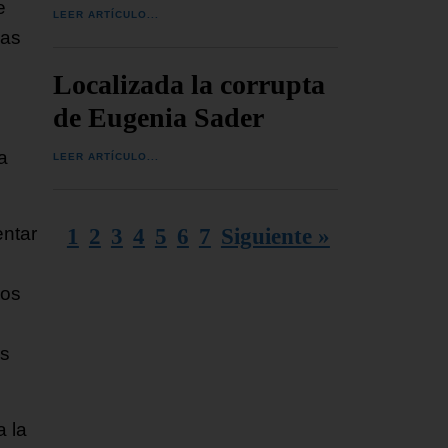
e
LEER ARTÍCULO...
zas
Localizada la corrupta
de Eugenia Sader
a
LEER ARTÍCULO...
entar
1
2
3
4
5
6
7
Siguiente »
pos
es
a la