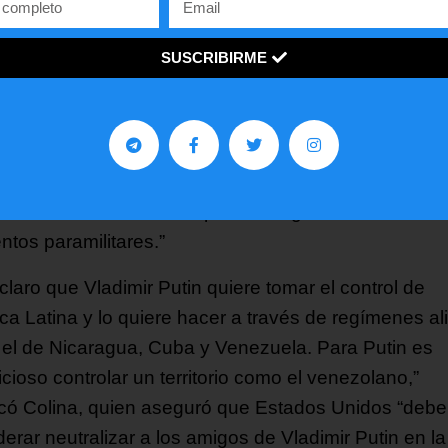
mbargo, Colina alertó que “si Gustavo Petro llega a l
SUSCRIBIRME
dencia, la ecuación cambiaría notablemente.”
ivista resaltó que la tiranía venezolana es promotora
dades ilícitas y ha permitido que Venezuela se utilic
“Maduro está aliado con el crimen internacional. Su
orio está siendo utilizado para albergar células terrori
ntos paramilitares.”
claro que Vladimir Putin quiere tomar el control de
ca Latina y lo quiere hacer a través de regímenes al
el de Nicaragua, Cuba y Venezuela. Para Putin es
cioso controlar un territorio como el venezolano,”
có Colina, quien aseguró que Estados Unidos “debe
erar neutralizar a los amigos de Vladimir Putin en la