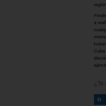
región
Final
a rea
cualq
misma
hubie
Cuba 
diezm
ejérc
¿Te