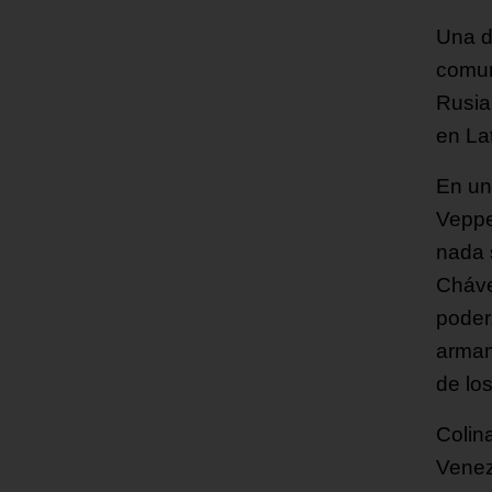
Una d
comuni
Rusia 
en La
En un
Veppe
nada 
Cháve
poder
armam
de lo
Colina
Venez