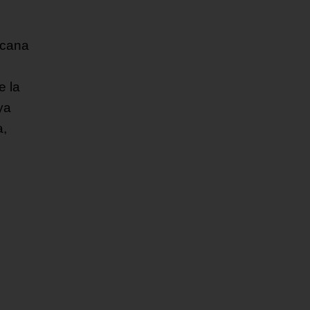
icana
e la
ya
a,