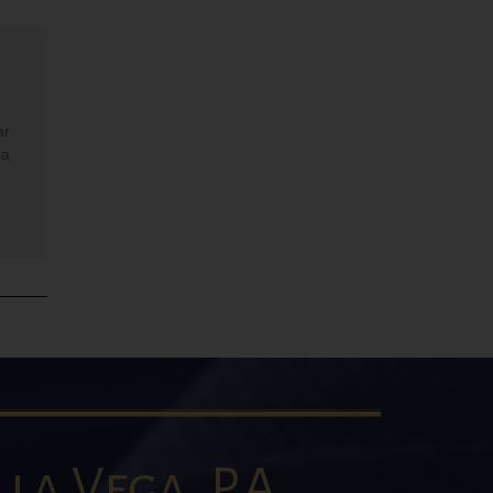
ar
la
la Vega, P.A.