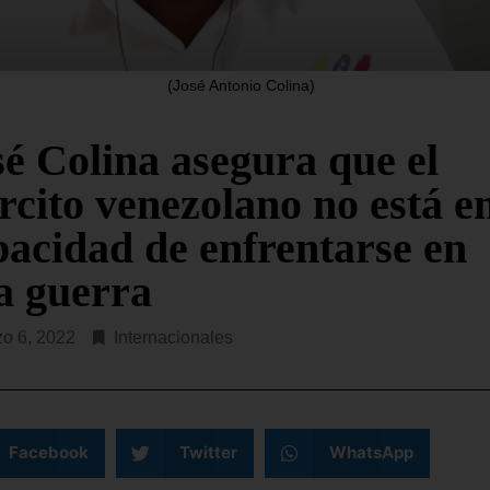
a para hacer frente a
reunidas este jueves en Ro
interrumpir en la víspera s
R LEYENDO...
de conversaciones
(José Antonio Colina)
SEGUIR LEYENDO...
sé Colina asegura que el
rcito venezolano no está e
pacidad de enfrentarse en
a guerra
o 6, 2022
Internacionales
Facebook
Twitter
WhatsApp