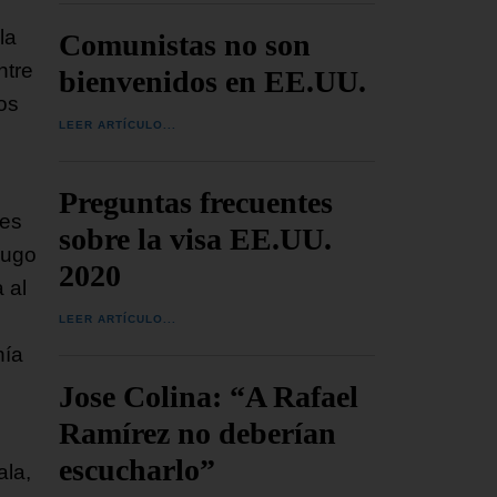
la
Comunistas no son
ntre
bienvenidos en EE.UU.
sos
LEER ARTÍCULO...
Preguntas frecuentes
 es
sobre la visa EE.UU.
Hugo
2020
 al
LEER ARTÍCULO...
nía
Jose Colina: “A Rafael
Ramírez no deberían
escucharlo”
ala,