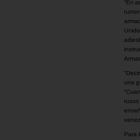
“En a
rumor
armad
Unido
adies
instr
Armad
“Deci
una g
“Cuan
rusos 
enseñ
venez
Para 