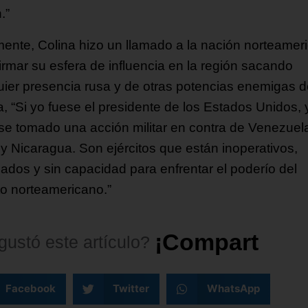
.”
mente, Colina hizo un llamado a la nación norteamer
firmar su esfera de influencia en la región sacando
uier presencia rusa y de otras potencias enemigas d
, “Si yo fuese el presidente de los Estados Unidos, 
se tomado una acción militar en contra de Venezuel
y Nicaragua. Son ejércitos que están inoperativos,
ados y sin capacidad para enfrentar el poderío del
ito norteamericano.”
¡
C
o
m
p
a
r
t
e
l
o
!
gustó
este
artículo?
Facebook
Twitter
WhatsApp