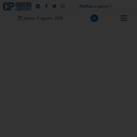
¡
D
u
é
l
a
l
e
a
q
u
i
e
n
l
e
d
u
e
l
a
!
jueves, 6 agosto, 2026