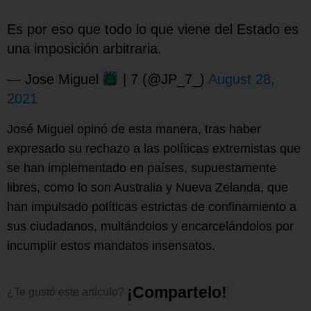
Es por eso que todo lo que viene del Estado es
una imposición arbitraria.
— Jose Miguel
| 7 (@JP_7_)
August 28,
2021
José Miguel opinó de esta manera, tras haber
expresado su rechazo a las políticas extremistas que
se han implementado en países, supuestamente
libres, como lo son Australia y Nueva Zelanda, que
han impulsado políticas estrictas de confinamiento a
sus ciudadanos, multándolos y encarcelándolos por
incumplir estos mandatos insensatos.
¡
C
o
m
p
a
r
t
e
l
o
!
¿Te
gustó
este
artículo?