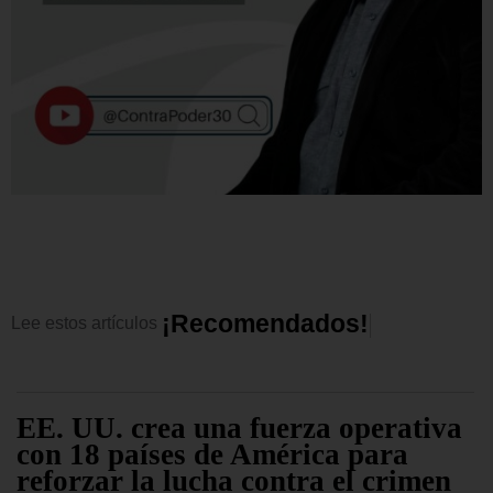
¡
R
e
c
o
m
e
n
d
a
d
o
s
!
Lee
estos
artículos
EE. UU. crea una fuerza operativa
con 18 países de América para
reforzar la lucha contra el crimen