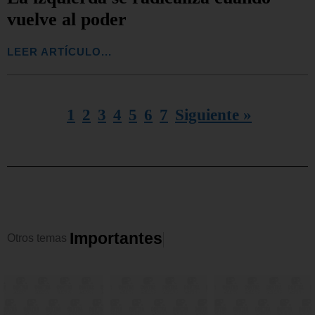
vuelve al poder
LEER ARTÍCULO...
1
2
3
4
5
6
7
Siguiente »
I
m
p
o
r
t
a
n
t
e
s
Otros
temas