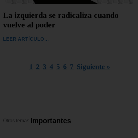
La izquierda se radicaliza cuando
vuelve al poder
LEER ARTÍCULO...
1
2
3
4
5
6
7
Siguiente »
I
m
p
o
r
t
a
n
t
e
s
Otros
temas