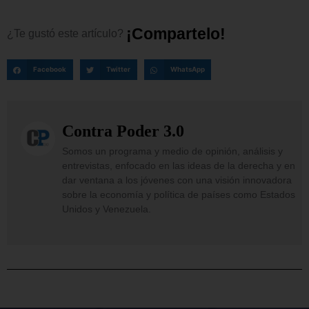
¡
C
o
m
p
a
r
t
e
l
o
!
¿Te
gustó
este
artículo?
Facebook
Twitter
WhatsApp
Contra Poder 3.0
Somos un programa y medio de opinión, análisis y
entrevistas, enfocado en las ideas de la derecha y en
dar ventana a los jóvenes con una visión innovadora
sobre la economía y política de países como Estados
Unidos y Venezuela.