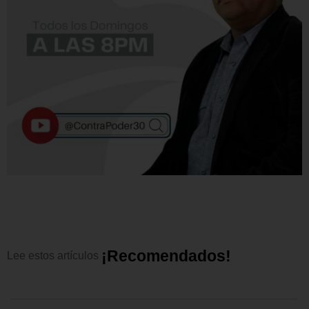
¡
R
e
c
o
m
e
n
d
a
d
o
s
!
Lee
estos
artículos