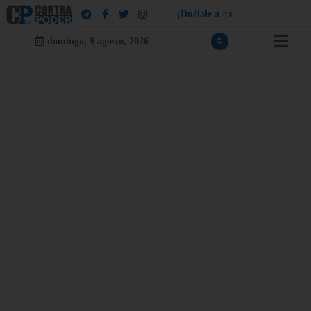
¡
D
u
é
l
a
l
e
a
q
u
i
e
n
l
e
d
u
e
l
a
!
domingo, 9 agosto, 2026