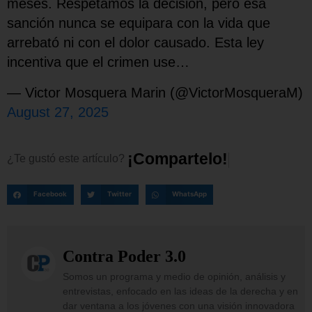
meses. Respetamos la decisión, pero esa
sanción nunca se equipara con la vida que
arrebató ni con el dolor causado. Esta ley
incentiva que el crimen use…
— Victor Mosquera Marin (@VictorMosqueraM)
August 27, 2025
¡
C
o
m
p
a
r
t
e
l
o
!
¿Te
gustó
este
artículo?
Facebook
Twitter
WhatsApp
Contra Poder 3.0
Somos un programa y medio de opinión, análisis y
entrevistas, enfocado en las ideas de la derecha y en
dar ventana a los jóvenes con una visión innovadora