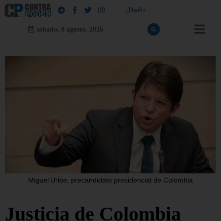
!
a
l
e
¡
D
u
é
l
a
l
e
a
q
u
i
e
n
l
e
d
u
sábado, 8 agosto, 2026
Miguel Uribe, precandidato presidencial de Colombia
Justicia de Colombia