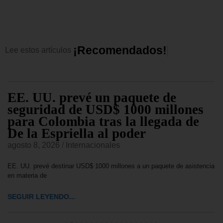
¡
R
e
c
o
m
e
n
d
a
d
o
s
!
Lee
estos
artículos
EE. UU. prevé un paquete de
seguridad de USD$ 1000 millones
para Colombia tras la llegada de
De la Espriella al poder
agosto 8, 2026
/
Internacionales
EE. UU. prevé destinar USD$ 1000 millones a un paquete de asistencia
en materia de
SEGUIR LEYENDO...