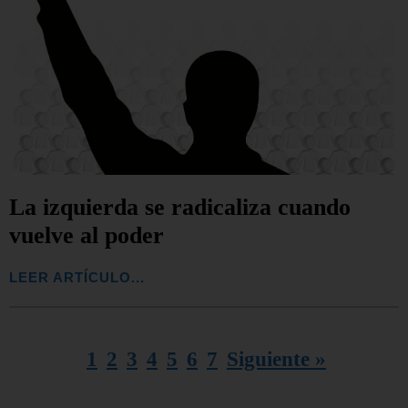
La izquierda se radicaliza cuando
vuelve al poder
LEER ARTÍCULO...
1
2
3
4
5
6
7
Siguiente »