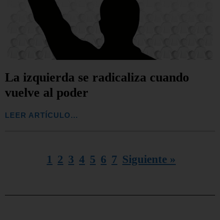
La izquierda se radicaliza cuando
vuelve al poder
LEER ARTÍCULO...
1
2
3
4
5
6
7
Siguiente »