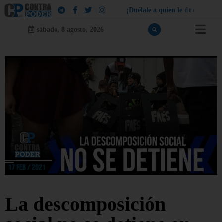
¡
D
u
é
l
a
l
e
a
q
u
i
e
n
l
e
d
u
e
l
a
!
sábado, 8 agosto, 2026
La descomposición