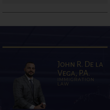
John R. De la
Vega, P.A.
IMMIGRATION
LAW