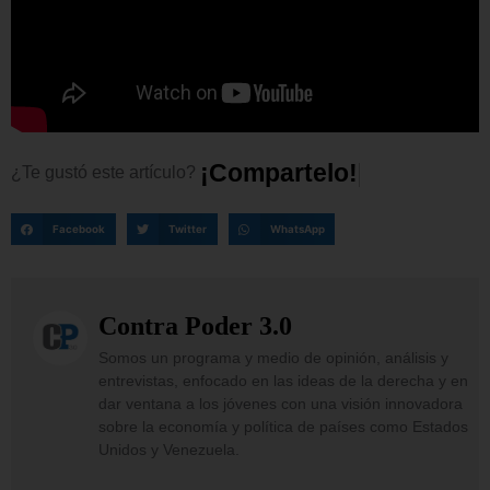
¡
C
o
m
p
a
r
t
e
l
o
!
¿Te
gustó
este
artículo?
Facebook
Twitter
WhatsApp
Contra Poder 3.0
Somos un programa y medio de opinión, análisis y
entrevistas, enfocado en las ideas de la derecha y en
dar ventana a los jóvenes con una visión innovadora
sobre la economía y política de países como Estados
Unidos y Venezuela.