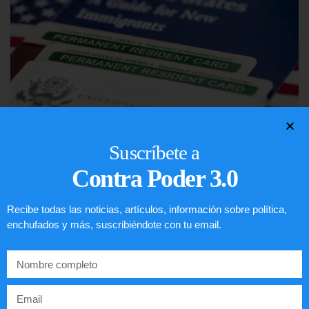
Suscríbete a
Preguntas frecuentes sobre la visa
Contra Poder 3.0
EE.UU. 2020
Recibe todas las noticias, artículos, información sobre política,
LEER ARTÍCULO...
enchufados y más, suscribiéndote con tu email.