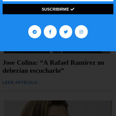
SUSCRIBIRME
Jose Colina: “A Rafael Ramírez no
deberían escucharlo”
LEER ARTÍCULO...