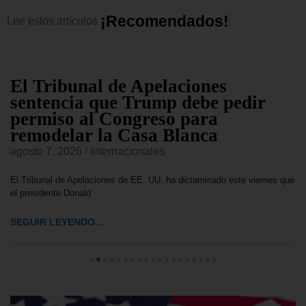
¡
R
e
c
o
m
e
n
d
a
d
o
s
!
Lee
estos
artículos
El Tribunal de Apelaciones
sentencia que Trump debe pedir
permiso al Congreso para
remodelar la Casa Blanca
agosto 7, 2026
/
Internacionales
El Tribunal de Apelaciones de EE. UU. ha dictaminado este viernes que
el presidente Donald
SEGUIR LEYENDO...