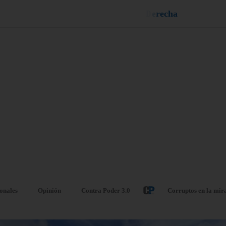
n
e
u
i
q
a
¡
D
u
é
l
a
l
e
ionales
Opinión
Contra Poder 3.0
Corruptos en la mir