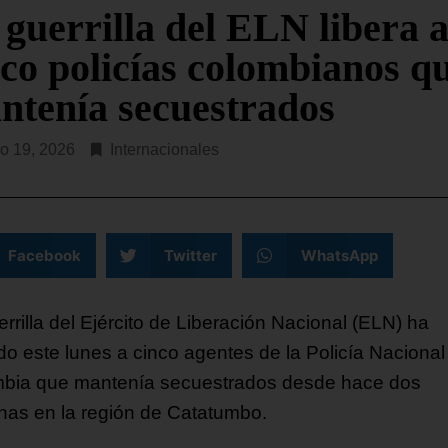
SEGUIR LEYENDO...
 guerrilla del ELN libera 
nco policías colombianos q
ntenía secuestrados
o 19, 2026
Internacionales
Facebook
Twitter
WhatsApp
rrilla del Ejército de Liberación Nacional (ELN) ha
ado este lunes a cinco agentes de la Policía Nacional
bia que mantenía secuestrados desde hace dos
as en la región de Catatumbo.