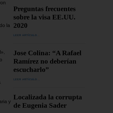
ron
Preguntas frecuentes
sobre la visa EE.UU.
2020
do la
LEER ARTÍCULO...
Jose Colina: “A Rafael
l»,
do
Ramírez no deberían
escucharlo”
LEER ARTÍCULO...
s
Localizada la corrupta
ria y
de Eugenia Sader