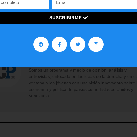
¡
C
o
m
p
a
r
t
e
l
o
!
gustó
este
artículo?
SUSCRIBIRME
Facebook
Twitter
WhatsApp
Contra Poder 3.0
Somos un programa y medio de opinión, análisis y
entrevistas, enfocado en las ideas de la derecha y en d
ventana a los jóvenes con una visión innovadora sobre 
economía y política de países como Estados Unidos y
Venezuela.