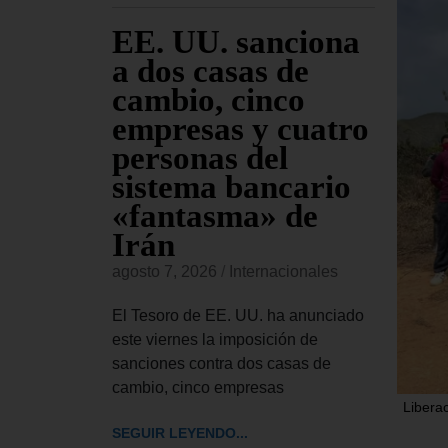
 EE.
EE. UU. sanciona
El
 el
a dos casas de
Ap
ley de
cambio, cinco
se
ntra
empresas y cuatro
Tr
iones
personas del
pe
as
sistema bancario
Co
«fantasma» de
re
Irán
Bl
onales
agosto 7, 2026
/
Internacionales
agost
 aprobado
de ley de
El Tesoro de EE. UU. ha anunciado
El Tr
ue autoriza
este viernes la imposición de
UU. h
sanciones contra dos casas de
el pr
cambio, cinco empresas
pedir
Libera
SEGUIR LEYENDO...
SEGUI