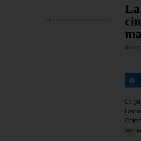
La
ci
ma
ener
La gue
liber
Colom
seman