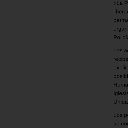
«La P
liber
perma
organ
Policí
Los a
recib
expli
posib
Human
Iglesi
Unida
Los p
se en