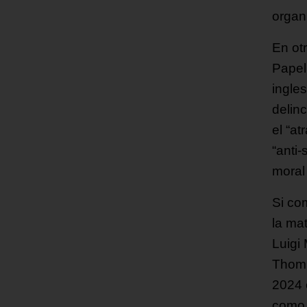
organ
En ot
Papel
ingle
delin
el “a
“anti
moral
Si co
la ma
Luigi
Thomp
2024 
como 