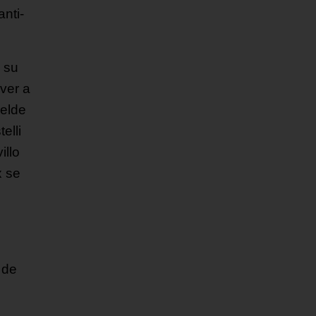
anti-
 su
 ver a
belde
elli
illo
x se
 de
s