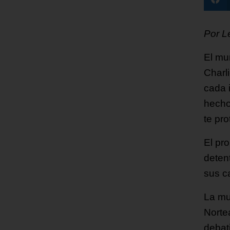
Por Le
El mu
Charl
cada 
hecho
te pro
El pr
detent
sus c
La mu
Norte
debat