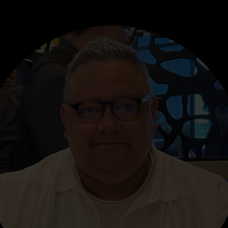
ntinúan
Llegó al país
otestas por
comisión de l
las eléctricas en
ilegítima AN 
rabobo:
2015 para
cinos del Prebo
dialogar con 
 alzaron
chavismo
o 6, 2026
/
Nacionales
agosto 6, 2026
/
Nacionale
as. – Las protestas en el
Caracas. – La comisión de 
o Carabobo, especialmente en
ilegítima Asamblea Nacion
ital de la entidad, Valencia, por
2015, que preside Dinorah 
ma de
aterrizó en la tarde de
R LEYENDO...
SEGUIR LEYENDO...