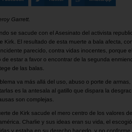
roy Garrett.
ndo se sacude con el Asesinato del activista republ
ie Kirk. El resultado de esta muerte a bala afecta, c
incidente parecido, contra vidas inocentes, porque e
 de estar a favor o encontrar de la segunda enmien
tege de las balas.
oblema va más allá del uso, abuso o porte de armas,
arlas es la antesala al gatillo que dispara la desgrac
ausas son complejas.
erte de Kirk sacude el mero centro de los valores d
américa. Charlie y sus ideas eran su vida, el escogió
irlas y estaba en su derecho hacerlo, y no conforme