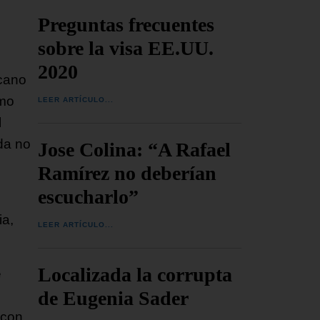
Preguntas frecuentes
sobre la visa EE.UU.
2020
icano
omo
LEER ARTÍCULO...
l
da no
Jose Colina: “A Rafael
Ramírez no deberían
escucharlo”
ia,
LEER ARTÍCULO...
Localizada la corrupta
e
de Eugenia Sader
 con