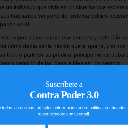
 fue un individuo que vivió en un sistema que espera 
 sus habitantes ser parte del sistema político activa
cipando en él.
tivista republicano abrazo ese derecho y defendió su
 de cómo debía ser la nación que él quería, y si nos
ba todo o parte de su prédica, principalmente debat
centro genuino de las ideas e ideales: los centros
rsitarios, esa aceptación o rechazo es irrelevante y 
 el derecho de adjudicarse haber apagado su vos.
Suscríbete a
Contra Poder 3.0
 espectro político he escuchado líderes de ambos b
nar y afirmar que América no es así. Eso es falso y
 todas las noticias, artículos, información sobre política, enchufados
ente si sumamos las muertes recientes y remotas d
suscribiéndote con tu email.
najes irrelevantes —o no—, todos inocentes de su
acia sellada a balazos. La cuenta es espeluznante 