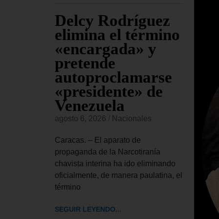
Delcy Rodríguez
Co
ven
elimina el término
pr
ro de
«encargada» y
fal
pretende
Ca
autoproclamarse
ve
«presidente» de
se
es
Venezuela
agost
delo de 21
agosto 6, 2026
/
Nacionales
ces, fue
Carac
ado martes
estad
Caracas. – El aparato de
la cap
propaganda de la Narcotiranía
el te
chavista interina ha ido eliminando
oficialmente, de manera paulatina, el
SEGUI
término
SEGUIR LEYENDO...