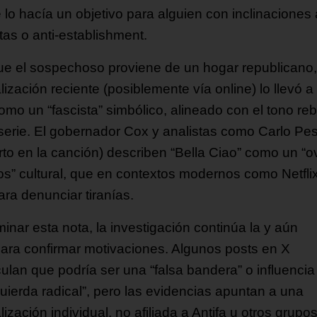
 lo hacía un objetivo para alguien con inclinaciones 
stas o anti-establishment.
e el sospechoso proviene de un hogar republicano,
lización reciente (posiblemente vía online) lo llevó a
como un “fascista” simbólico, alineado con el tono re
 serie. El gobernador Cox y analistas como Carlo Pest
to en la canción) describen “Bella Ciao” como un “ov
los” cultural, que en contextos modernos como Netfli
ara denunciar tiranías.
minar esta nota, la investigación continúa la y aún
 para confirmar motivaciones. Algunos posts en X
ulan que podría ser una “falsa bandera” o influencia
quierda radical”, pero las evidencias apuntan a una
lización individual, no afiliada a Antifa u otros grupo