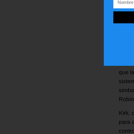
repeti
Dentr
sospe
conse
mensa
Espec
que la
siste
simbo
Robin
Kirk,
para 
contro