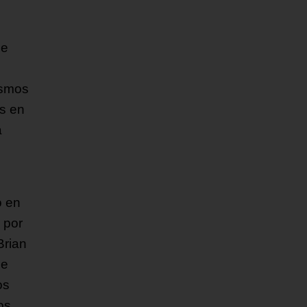
de
ismos
os en
a
o en
 por
Brian
de
os
os