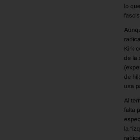
lo que
fasci
Aunqu
radica
Kirk 
de la
(exper
de hi
usa p
Al ter
falta
espec
la “iz
radica