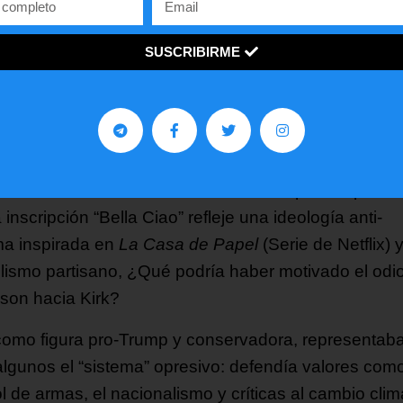
tiva.
SUSCRIBIRME
o de las cosas que ya sabemos del capturado
choso asesino, allende de provenir de un núcleo fam
rvador y de preocupantes preferencias sexuales, so
jes encontrados en sus balas.
ialmente la marcada “Bella Ciao”. Tal parece proba
 inscripción “Bella Ciao” refleje una ideología anti-
ma inspirada en
La Casa de Papel
(Serie de Netflix) 
lismo partisano, ¿Qué podría haber motivado el odi
son hacia Kirk?
 como figura pro-Trump y conservadora, representab
algunos el “sistema” opresivo: defendía valores como
l de armas, el nacionalismo y críticas al cambio clim