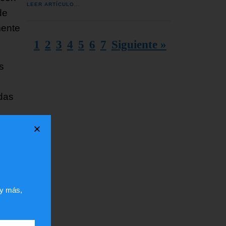
LEER ARTÍCULO...
de
mente
1
2
3
4
5
6
7
Siguiente »
s
idas
nadie
andos
 y más,
e
y