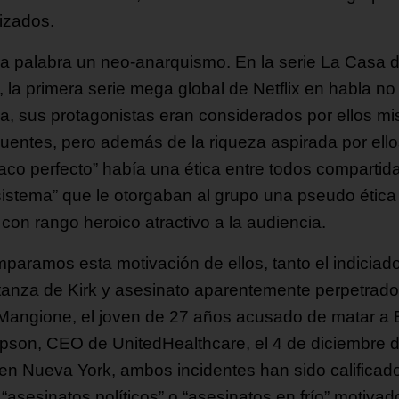
izados.
ra palabra un neo-anarquismo. En la serie La Casa 
, la primera serie mega global de Netflix en habla no
sa, sus protagonistas eran considerados por ellos m
cuentes, pero además de la riqueza aspirada por ell
traco perfecto” había una ética entre todos compartid
-sistema” que le otorgaban al grupo una pseudo ética
 con rango heroico atractivo a la audiencia.
mparamos esta motivación de ellos, tanto el indiciad
tanza de Kirk y asesinato aparentemente perpetrado
 Mangione, el joven de 27 años acusado de matar a 
son, CEO de UnitedHealthcare, el 4 de diciembre 
en Nueva York, ambos incidentes han sido calificad
“asesinatos políticos” o “asesinatos en frío” motivad