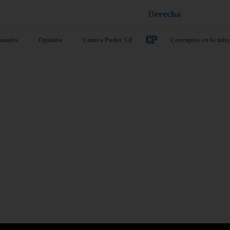
u
q
a
e
l
¡
D
u
é
l
a
ionales
Opinión
Contra Poder 3.0
Corruptos en la mir