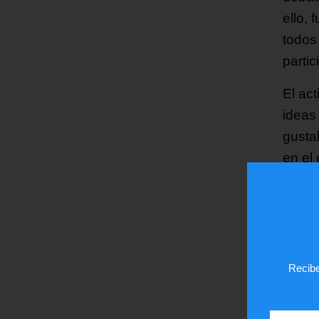
ello,
todos
parti
El ac
ideas
gusta
en el 
unive
tiene
En el
conde
Recibe
solam
perso
desgr