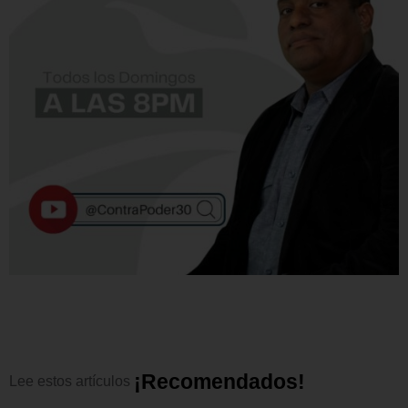
¡
R
e
c
o
m
e
n
d
a
d
o
s
!
Lee
estos
artículos