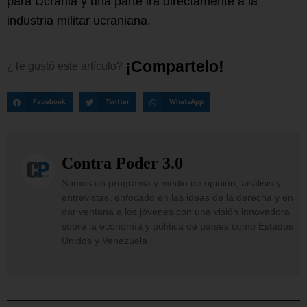
para Ucrania y una parte irá directamente a la
industria militar ucraniana.
¡
C
o
m
p
a
r
t
e
l
o
!
¿Te
gustó
este
artículo?
Facebook
Twitter
WhatsApp
Contra Poder 3.0
Somos un programa y medio de opinión, análisis y
entrevistas, enfocado en las ideas de la derecha y en
dar ventana a los jóvenes con una visión innovadora
sobre la economía y política de países como Estados
Unidos y Venezuela.