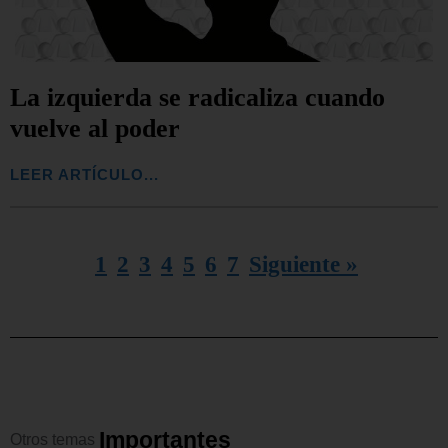
La izquierda se radicaliza cuando
vuelve al poder
LEER ARTÍCULO...
1
2
3
4
5
6
7
Siguiente »
I
m
p
o
r
t
a
n
t
e
s
Otros
temas