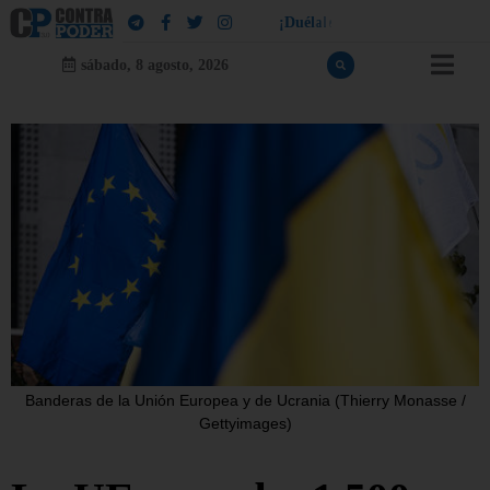
!
a
¡
D
u
é
l
a
l
e
a
q
u
i
e
n
l
e
d
u
e
l
sábado, 8 agosto, 2026
Banderas de la Unión Europea y de Ucrania (Thierry Monasse /
Gettyimages)