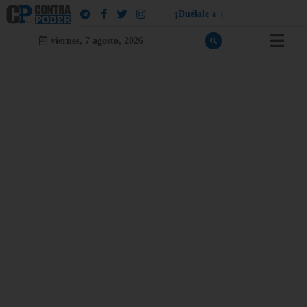
¡
D
u
é
l
a
l
e
a
q
u
i
e
n
l
e
d
u
e
l
a
!
viernes, 7 agosto, 2026