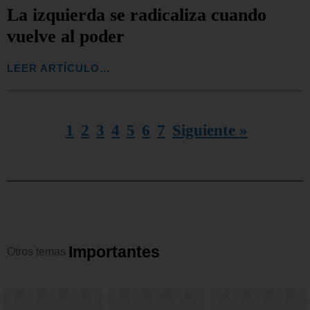
La izquierda se radicaliza cuando
vuelve al poder
LEER ARTÍCULO...
1
2
3
4
5
6
7
Siguiente »
I
m
p
o
r
t
a
n
t
e
s
Otros
temas