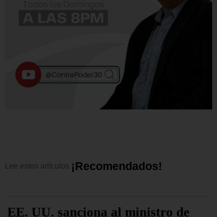
¡
R
e
c
o
m
e
n
d
a
d
o
s
!
Lee
estos
artículos
EE. UU. sanciona al ministro de