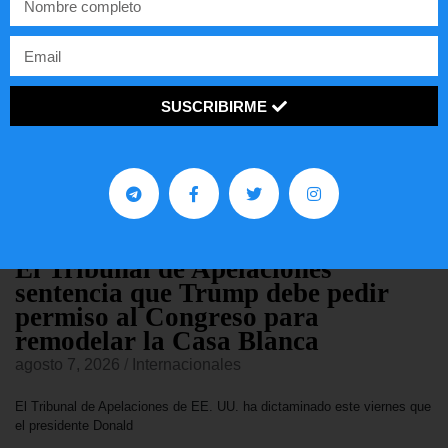
SUSCRIBIRME
¡
R
e
c
o
m
e
n
d
a
d
o
s
!
Lee
estos
artículos
El Tribunal de Apelaciones
sentencia que Trump debe pedir
permiso al Congreso para
remodelar la Casa Blanca
agosto 7, 2026
/
Internacionales
El Tribunal de Apelaciones de EE. UU. ha dictaminado este viernes que
el presidente Donald