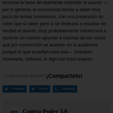
tomarse la tarea de realmente entender el asunto —
por lo general, el economista tiende a saber muy
poco de temas monetarios, con una pretensión de
creer que sí sabe; pero si se dedicara a estudiar de
verdad el asunto, muy probablemente comenzara a
recorrer un camino opuesto a muchas de las cosas
que por convención se aceptan en la academia,
porque lo que enseñan está mal—. Estudien
monetaria, señores, lo digo con total respeto.
¡
C
o
m
p
a
r
t
e
l
o
!
¿Te
gustó
este
artículo?
Facebook
Twitter
WhatsApp
Contra Poder 3.0