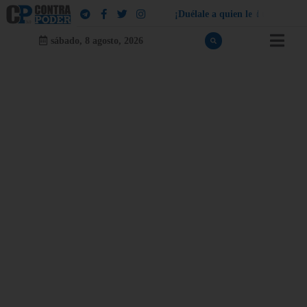
¡
D
u
é
l
a
l
e
a
q
u
i
e
n
l
e
d
u
e
l
a
!
sábado, 8 agosto, 2026