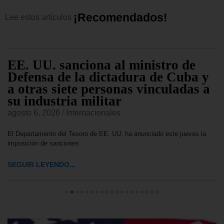
¡
R
e
c
o
m
e
n
d
a
d
o
s
!
Lee
estos
artículos
EE. UU. sanciona al ministro de
Defensa de la dictadura de Cuba y
a otras siete personas vinculadas a
su industria militar
agosto 6, 2026
/
Internacionales
El Departamento del Tesoro de EE. UU. ha anunciado este jueves la
imposición de sanciones
SEGUIR LEYENDO...