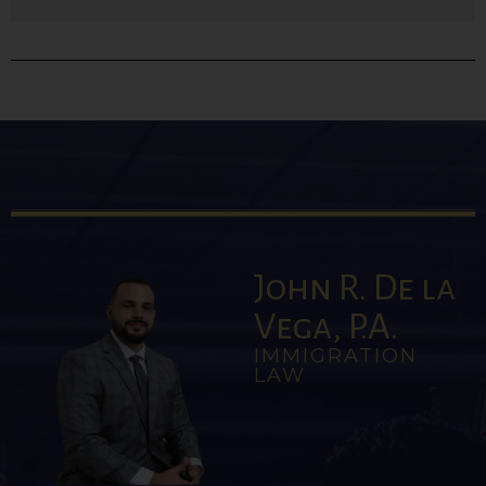
John R. De la
Vega, P.A.
IMMIGRATION
LAW