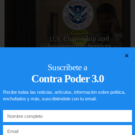
Suscríbete a
Comunistas no son bienvenidos en
Contra Poder 3.0
EE.UU.
Recibe todas las noticias, artículos, información sobre política,
enchufados y más, suscribiéndote con tu email.
LEER ARTÍCULO...