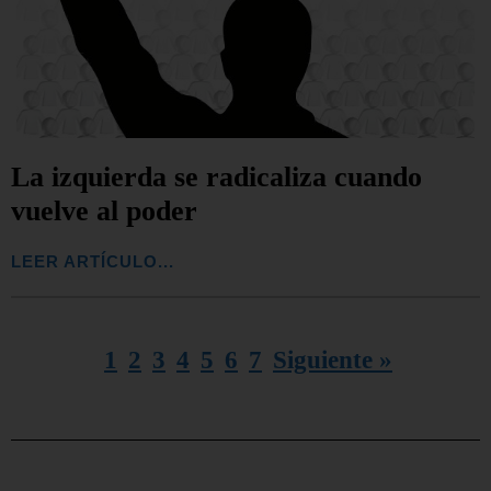
La izquierda se radicaliza cuando
vuelve al poder
LEER ARTÍCULO...
1
2
3
4
5
6
7
Siguiente »