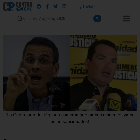
!
a
¡
D
u
é
l
a
l
e
a
q
u
i
e
n
l
e
d
u
e
l
viernes, 7 agosto, 2026
(La Contraloría del régimen confirmó que ambos dirigentes ya no
están sancionados)