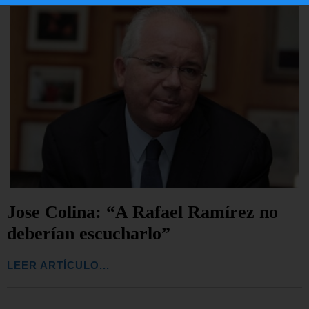
Jose Colina: “A Rafael Ramírez no
deberían escucharlo”
LEER ARTÍCULO...