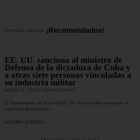
¡
R
e
c
o
m
e
n
d
a
d
o
s
!
Lee
estos
artículos
EE. UU. sanciona al ministro de
Defensa de la dictadura de Cuba y
a otras siete personas vinculadas a
su industria militar
agosto 6, 2026
/
Internacionales
El Departamento del Tesoro de EE. UU. ha anunciado este jueves la
imposición de sanciones
SEGUIR LEYENDO...