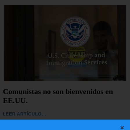
Comunistas no son bienvenidos en
EE.UU.
LEER ARTÍCULO...