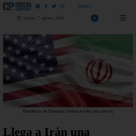
!
a
¡
D
u
é
l
a
l
e
a
q
u
i
e
n
l
e
d
u
e
l
viernes, 7 agosto, 2026
Banderas de Estados Unidos e Irán (aa.com.tr)
Llega a Irán una