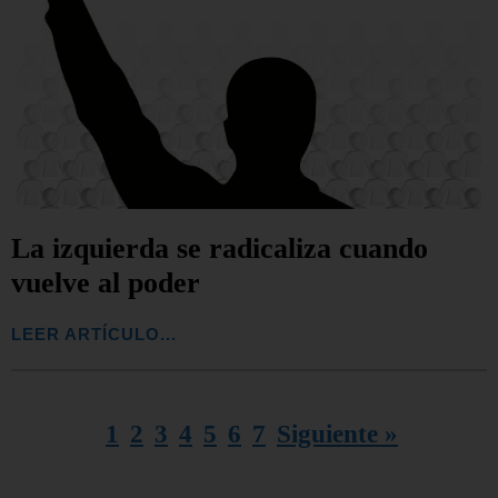
La izquierda se radicaliza cuando
vuelve al poder
LEER ARTÍCULO...
1
2
3
4
5
6
7
Siguiente »