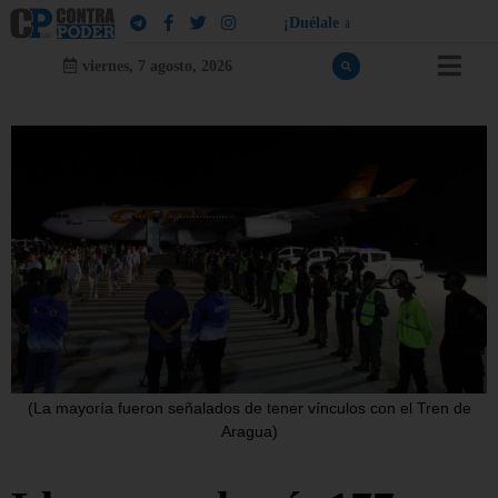
¡
D
u
é
l
a
l
e
a
q
u
i
e
n
l
e
d
u
e
l
a
!
viernes, 7 agosto, 2026
(La mayoría fueron señalados de tener vínculos con el Tren de
Aragua)