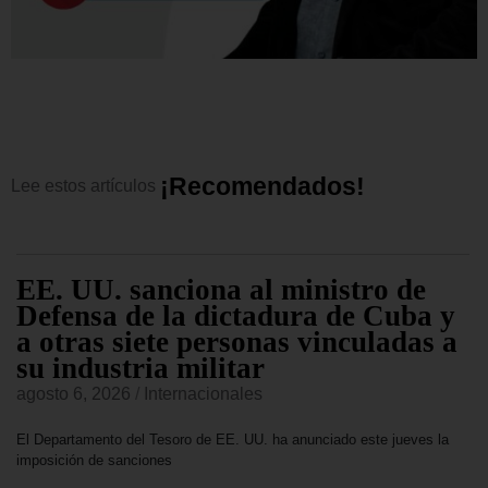
¡
R
e
c
o
m
e
n
d
a
d
o
s
!
Lee
estos
artículos
EE. UU. sanciona al ministro de
Defensa de la dictadura de Cuba y
a otras siete personas vinculadas a
su industria militar
agosto 6, 2026
/
Internacionales
El Departamento del Tesoro de EE. UU. ha anunciado este jueves la
imposición de sanciones