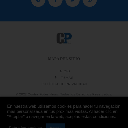
MAPA DEL SITIO
INICIO
TEMAS
POLÍTICA DE PRIVACIDAD
© 2022 Contra Poder News. Todos los Derechos Reservados.
En nuestra web utilizamos cookies para hacer tu navegación
más personalizada en tus próximas visitas. Al hacer clic en
"Aceptar" o navegar en la web, aceptas estas condiciones.
Diseño web
Hosting:
Sobre las cookies
Acepto