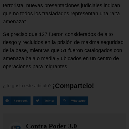
terrorista, nuevas presentaciones judiciales indican
que no todos los trasladados representan una “alta
amenaza”.
Se precisó que 127 fueron considerados de alto
riesgo y recluidos en la prisión de máxima seguridad
de la base, mientras que 51 fueron catalogados con
amenaza baja o media y ubicados en un centro de
operaciones para migrantes.
¡
C
o
m
p
a
r
t
e
l
o
!
¿Te
gustó
este
artículo?
Facebook
Twitter
WhatsApp
Contra Poder 3.0