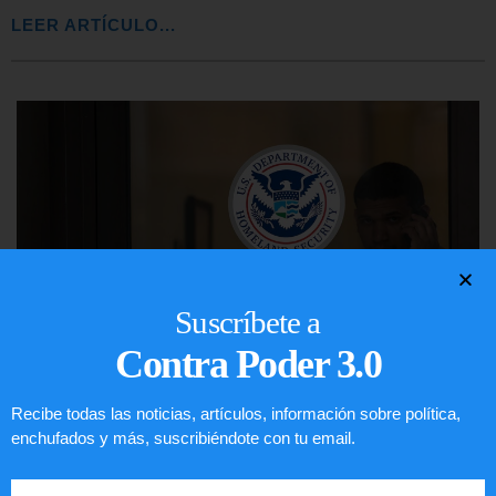
LEER ARTÍCULO...
Suscríbete a
Contra Poder 3.0
Recibe todas las noticias, artículos, información sobre política,
Comunistas no son bienvenidos en
enchufados y más, suscribiéndote con tu email.
EE.UU.