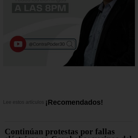
¡
R
e
c
o
m
e
n
d
a
d
o
s
!
Lee
estos
artículos
Continúan protestas por fallas