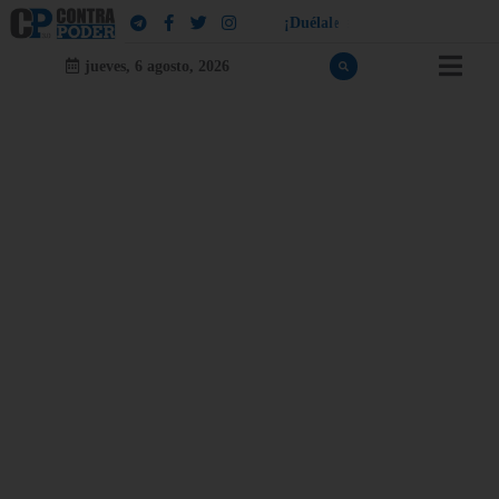
¡
D
u
é
l
a
l
e
a
q
u
i
e
n
l
e
d
u
e
l
a
!
jueves, 6 agosto, 2026