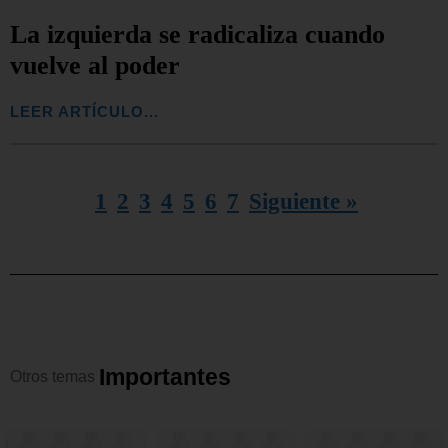
La izquierda se radicaliza cuando
vuelve al poder
LEER ARTÍCULO...
1
2
3
4
5
6
7
Siguiente »
I
m
p
o
r
t
a
n
t
e
s
Otros
temas