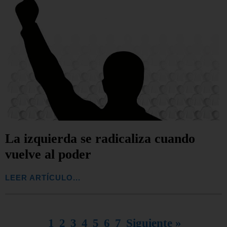
La izquierda se radicaliza cuando
vuelve al poder
LEER ARTÍCULO...
1
2
3
4
5
6
7
Siguiente »