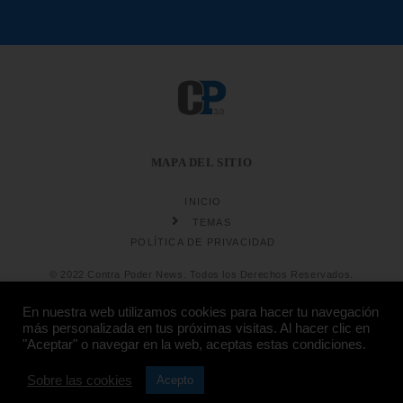
MAPA DEL SITIO
INICIO
TEMAS
POLÍTICA DE PRIVACIDAD
© 2022 Contra Poder News. Todos los Derechos Reservados.
En nuestra web utilizamos cookies para hacer tu navegación
más personalizada en tus próximas visitas. Al hacer clic en
"Aceptar" o navegar en la web, aceptas estas condiciones.
Diseño web
Hosting:
Sobre las cookies
Acepto