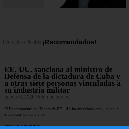
¡
R
e
c
o
m
e
n
d
a
d
o
s
!
Lee
estos
artículos
EE. UU. sanciona al ministro de
Defensa de la dictadura de Cuba y
a otras siete personas vinculadas a
su industria militar
agosto 6, 2026
/
Internacionales
El Departamento del Tesoro de EE. UU. ha anunciado este jueves la
imposición de sanciones
SEGUIR LEYENDO...