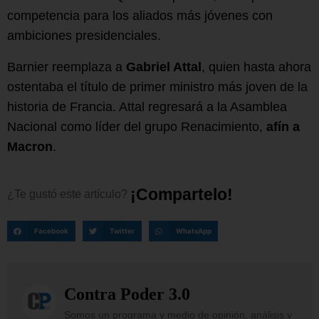
competencia para los aliados más jóvenes con
ambiciones presidenciales.
Barnier reemplaza a
Gabriel Attal
, quien hasta ahora
ostentaba el título de primer ministro más joven de la
historia de Francia. Attal regresará a la Asamblea
Nacional como líder del grupo Renacimiento,
afín a
Macron
.
¡
C
o
m
p
a
r
t
e
l
o
!
¿Te
gustó
este
artículo?
Facebook
Twitter
WhatsApp
Contra Poder 3.0
Somos un programa y medio de opinión, análisis y