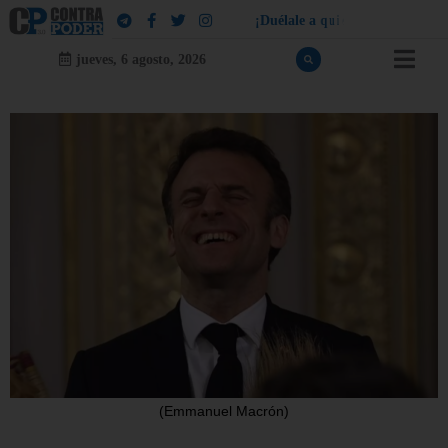
¡
D
u
é
l
a
l
e
a
q
u
i
e
n
l
e
d
u
e
l
a
!
jueves, 6 agosto, 2026
(Emmanuel Macrón)