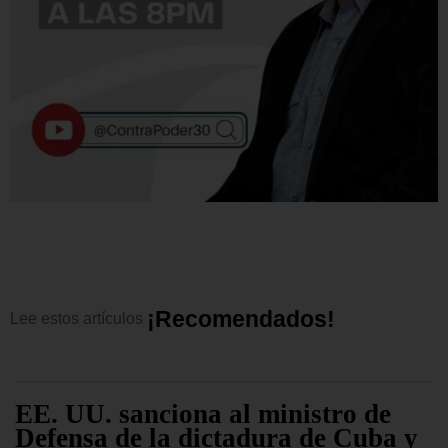
¡
R
e
c
o
m
e
n
d
a
d
o
s
!
Lee
estos
artículos
EE. UU. sanciona al ministro de
Defensa de la dictadura de Cuba y