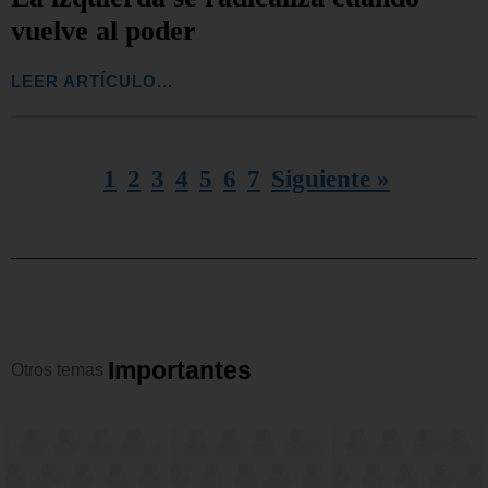
vuelve al poder
LEER ARTÍCULO...
1
2
3
4
5
6
7
Siguiente »
I
m
p
o
r
t
a
n
t
e
s
Otros
temas