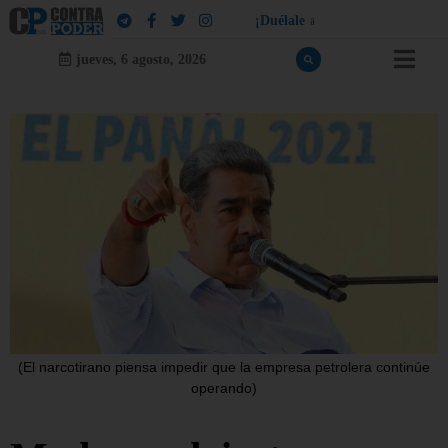
¡
D
u
é
l
a
l
e
a
q
u
i
e
n
l
e
d
u
e
l
a
!
jueves, 6 agosto, 2026
(El narcotirano piensa impedir que la empresa petrolera continúe
operando)