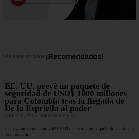
¡
R
e
c
o
m
e
n
d
a
d
o
s
!
Lee
estos
artículos
EE. UU. prevé un paquete de
seguridad de USD$ 1000 millones
para Colombia tras la llegada de
De la Espriella al poder
agosto 8, 2026
/
Internacionales
EE. UU. prevé destinar USD$ 1000 millones a un paquete de asistencia
en materia de