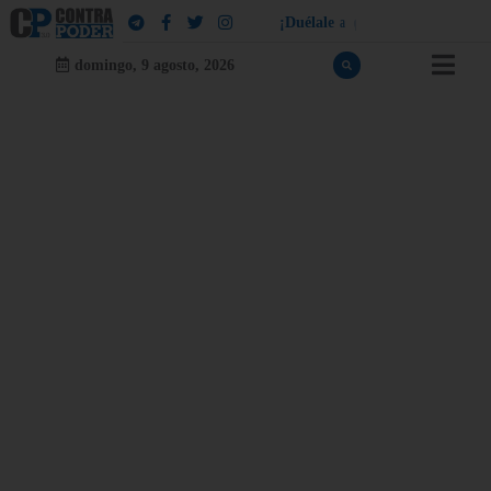
¡
D
u
é
l
a
l
e
a
q
u
i
e
n
l
e
d
u
e
l
a
!
domingo, 9 agosto, 2026