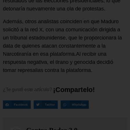
resultados de las elecciones presidenciales, lo que
detonaría nuevamente una ola de protestas.
Además, otros analistas coinciden en que Maduro
solicitó a la red X, con una comunicación dirigida a
un tribunal estadounidense, que le proporcionara la
data de quienes atacan constantemente a la
Narcotiranía en esa plataforma.Al recibir una
respuesta negativa, el tirano y genocida decidió
tomar represalias contra la plataforma.
¡
C
o
m
p
a
r
t
e
l
o
!
¿Te
gustó
este
artículo?
Facebook
Twitter
WhatsApp