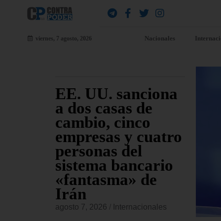
Nacionales
Internac
viernes, 7 agosto, 2026
 EE.
EE. UU. sanciona
El
 el
a dos casas de
Ap
ley de
cambio, cinco
se
ntra
empresas y cuatro
Tr
iones
personas del
pe
as
sistema bancario
Co
«fantasma» de
re
Irán
Bl
onales
agosto 7, 2026
/
Internacionales
agost
 aprobado