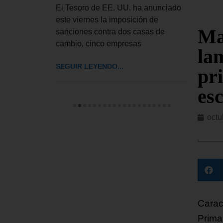
de ley de
El Tesoro de EE. UU. ha anunciado
El Tr
ue autoriza
este viernes la imposición de
UU. h
Ma
sanciones contra dos casas de
el pr
cambio, cinco empresas
pedir
la
SEGUIR LEYENDO...
SEGUI
pr
es
octu
Carac
Prima