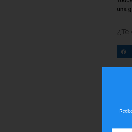
Todos
una gr
¿Te
Recibe