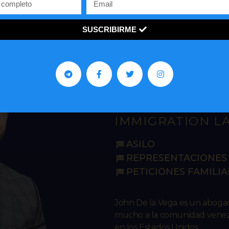
SUSCRIBIRME
John R. De 
IMMIGRATION L
ASILO
REPRESENTACIONES 
PETICIONES FAMILIA
John De la Vega es un abog
mucho a la comunidad venezo
en los Estados Unidos.