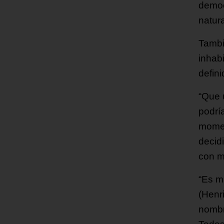
democ
natur
Tambi
inhab
defini
“Que 
podrí
momen
decid
con m
“Es m
(Henr
nombr