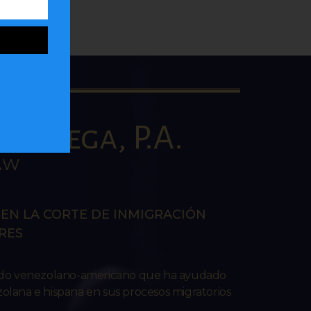
la Vega, P.A.
AW
EN LA CORTE DE INMIGRACIÓN
RES
ado venezolano-americano que ha ayudado
lana e hispana en sus procesos migratorios