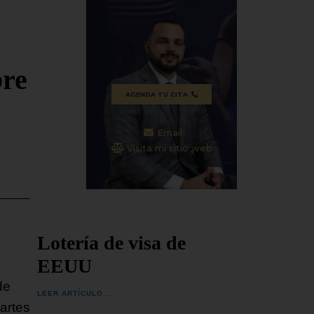
ceremonia en la ciudad de
agosto,
del nar
e cerca de
SEGUIR LEYENDO...
SEGUIR
ciones
bre
AGENDA TU CITA
Email
Visita mi sitio web
Lotería de visa de
EEUU
de
LEER ARTÍCULO...
artes