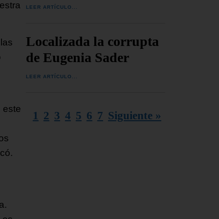
estra
LEER ARTÍCULO...
Localizada la corrupta
las
de Eugenia Sader
o
LEER ARTÍCULO...
 este
1
2
3
4
5
6
7
Siguiente »
ros
có.
a.