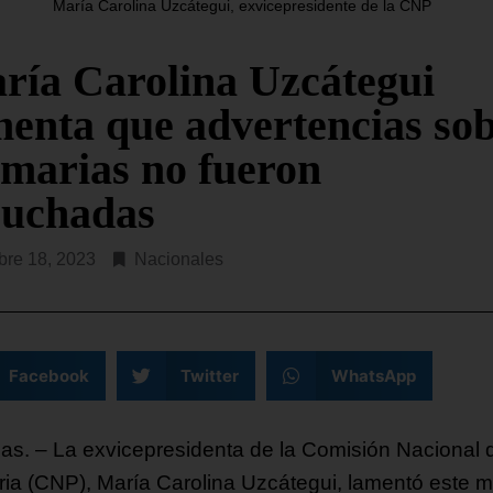
María Carolina Uzcátegui, exvicepresidente de la CNP
ibunal de Apelaciones de EE.
El Gobierno de EE. UU. ha
a dictaminado este viernes que
anunciado una inversión d
ría Carolina Uzcátegui
esidente Donald Trump deberá
USD$ 2.000 millones en
 la autorización
compromisos con organiza
menta que advertencias so
religiosas
R LEYENDO...
imarias no fueron
SEGUIR LEYENDO...
cuchadas
bre 18, 2023
Nacionales
Facebook
Twitter
WhatsApp
as. – La exvicepresidenta de la Comisión Nacional 
ria (CNP), María Carolina Uzcátegui, lamentó este m