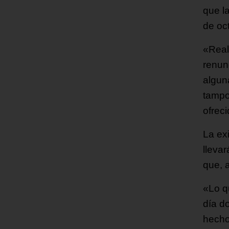
que l
de oc
«Real
renun
algun
tampo
ofrec
La ex
llevar
que, a
«Lo q
día d
hecho