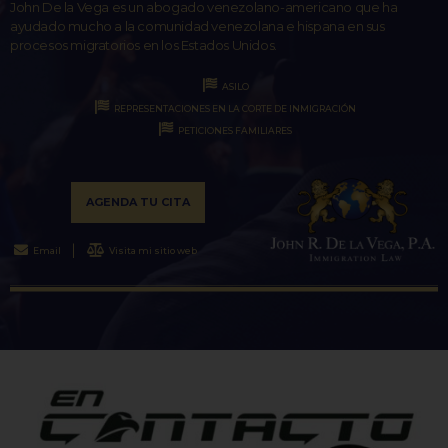
John De la Vega es un abogado venezolano-americano que ha
ayudado mucho a la comunidad venezolana e hispana en sus
procesos migratorios en los Estados Unidos.
ASILO
REPRESENTACIONES EN LA CORTE DE INMIGRACIÓN
PETICIONES FAMILIARES
AGENDA TU CITA
Email
Visita mi sitio web