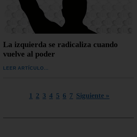
La izquierda se radicaliza cuando
vuelve al poder
LEER ARTÍCULO...
1
2
3
4
5
6
7
Siguiente »