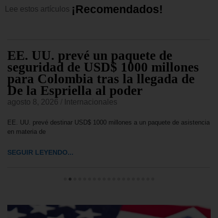
¡
R
e
c
o
m
e
n
d
a
d
o
s
!
Lee
estos
artículos
EE. UU. prevé un paquete de
seguridad de USD$ 1000 millones
para Colombia tras la llegada de
De la Espriella al poder
agosto 8, 2026
/
Internacionales
EE. UU. prevé destinar USD$ 1000 millones a un paquete de asistencia
en materia de
SEGUIR LEYENDO...