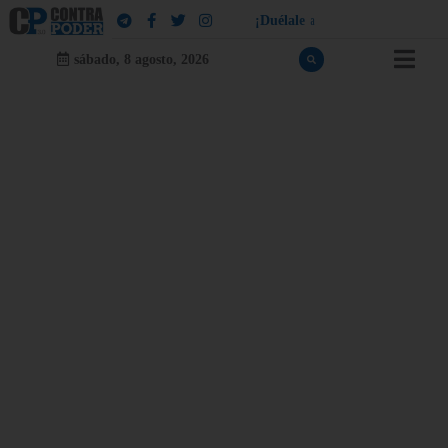
¡
D
u
é
l
a
l
e
a
q
u
i
e
n
l
e
d
u
e
l
a
!
sábado, 8 agosto, 2026