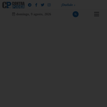
¡
D
u
é
l
a
l
e
a
q
u
i
e
n
l
e
d
u
e
l
a
!
domingo, 9 agosto, 2026