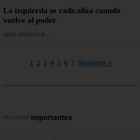
La izquierda se radicaliza cuando
vuelve al poder
LEER ARTÍCULO...
1
2
3
4
5
6
7
Siguiente »
I
m
p
o
r
t
a
n
t
e
s
Otros
temas