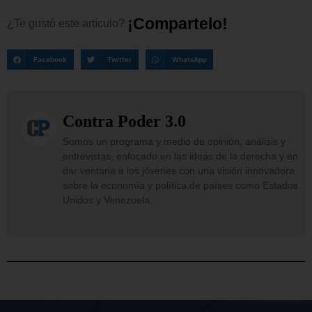
¡
C
o
m
p
a
r
t
e
l
o
!
¿Te
gustó
este
artículo?
Facebook
Twitter
WhatsApp
Contra Poder 3.0
Somos un programa y medio de opinión, análisis y
entrevistas, enfocado en las ideas de la derecha y en
dar ventana a los jóvenes con una visión innovadora
sobre la economía y política de países como Estados
Unidos y Venezuela.