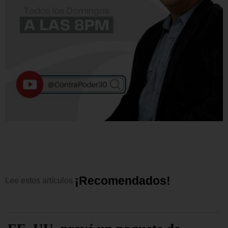
¡
R
e
c
o
m
e
n
d
a
d
o
s
!
Lee
estos
artículos