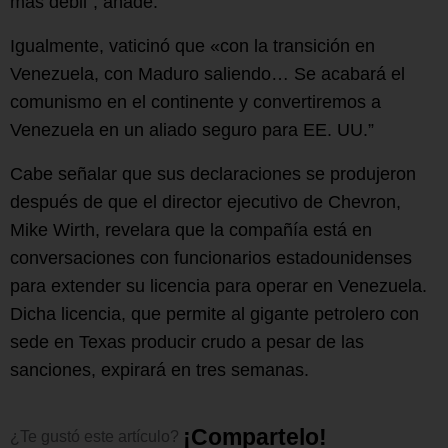
más débil”, añade.
Igualmente, vaticinó que «con la transición en
Venezuela, con Maduro saliendo… Se acabará el
comunismo en el continente y convertiremos a
Venezuela en un aliado seguro para EE. UU.”
Cabe señalar que sus declaraciones se produjeron
después de que el director ejecutivo de Chevron,
Mike Wirth, revelara que la compañía está en
conversaciones con funcionarios estadounidenses
para extender su licencia para operar en Venezuela.
Dicha licencia, que permite al gigante petrolero con
sede en Texas producir crudo a pesar de las
sanciones, expirará en tres semanas.
¡
C
o
m
p
a
r
t
e
l
o
!
¿Te
gustó
este
artículo?