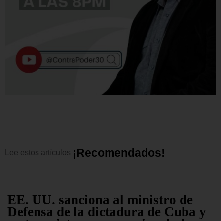
¡
R
e
c
o
m
e
n
d
a
d
o
s
!
Lee
estos
artículos
EE. UU. sanciona al ministro de
Defensa de la dictadura de Cuba y