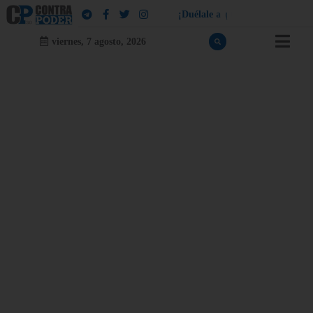
¡
D
u
é
l
a
l
e
a
q
u
i
e
n
l
e
d
u
e
l
a
!
viernes, 7 agosto, 2026