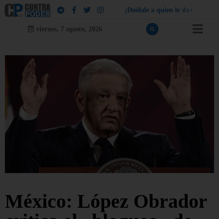
¡
D
u
é
l
a
l
e
a
q
u
i
e
n
l
e
d
u
e
l
a
!
viernes, 7 agosto, 2026
México: López Obrador