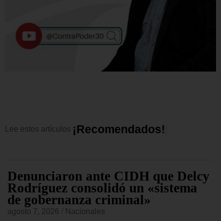
¡
R
e
c
o
m
e
n
d
a
d
o
s
!
Lee
estos
artículos
Denunciaron ante CIDH que Delcy
Rodríguez consolidó un «sistema
de gobernanza criminal»
agosto 7, 2026
/
Nacionales