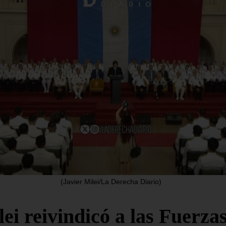
uselas estudia
EE. UU. seña
nceder una
que Líbano e
uda adicional a
Israel conclu
paña por la
«antes de lo
isis de Ceuta
previsto» otr
jornada de
o 6, 2026
/
Internacionales
diálogo
misión Europea ha confirmado
agosto 6, 2026
/
Internacio
jueves que estudia conceder
yuda financiera adicional a
Las delegaciones de Líbano
a para hacer frente a
reunidas este jueves en Ro
interrumpir en la víspera s
R LEYENDO...
de conversaciones
(Javier Milei/La Derecha Diario)
SEGUIR LEYENDO...
ei reivindicó a las Fuerza