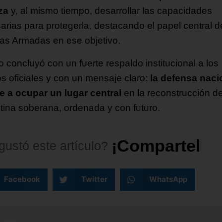
za
y, al mismo tiempo, desarrollar las capacidades
arias para protegerla, destacando el papel central d
as Armadas en ese objetivo.
o concluyó con un fuerte respaldo institucional a los
s oficiales y con un mensaje claro:
la defensa naci
e a ocupar un lugar central
en la reconstrucción d
tina soberana, ordenada y con futuro.
¡
C
o
m
p
a
r
t
e
l
o
!
gustó
este
artículo?
Facebook
Twitter
WhatsApp