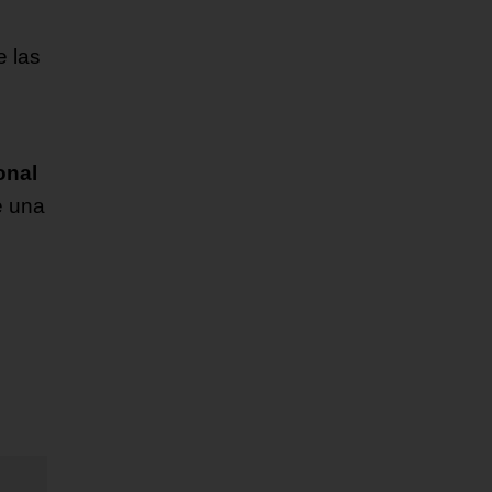
e las
onal
e una