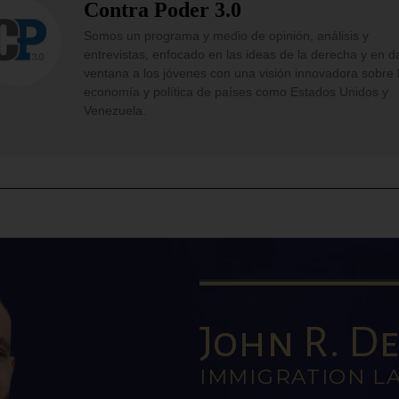
Contra Poder 3.0
Somos un programa y medio de opinión, análisis y
entrevistas, enfocado en las ideas de la derecha y en d
ventana a los jóvenes con una visión innovadora sobre 
economía y política de países como Estados Unidos y
Venezuela.
John R. De 
IMMIGRATION L