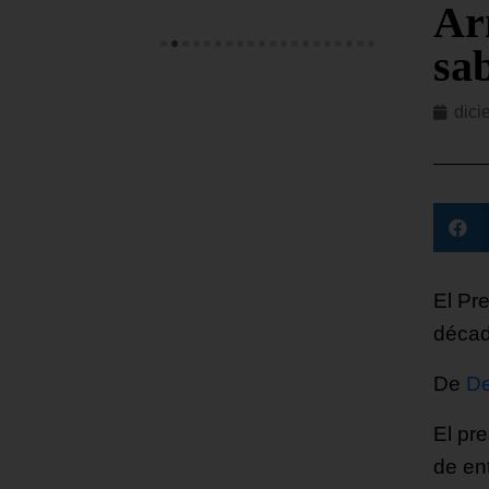
Ar
sab
dici
El Pr
décad
De
De
El pr
de en