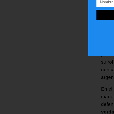
const
nuevo
En un
cuest
Armad
tiemp
parte
su ro
nunca
argen
En el 
maner
defen
verda