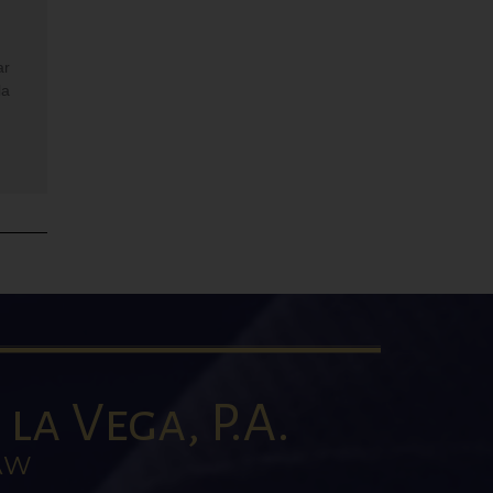
ar
la
la Vega, P.A.
AW