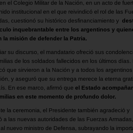
n el Colegio Militar de la Nación, en un acto de fuer
ido institucional en el que reivindicó el rol de las F
as, cuestionó su histórico desfinanciamiento y
des
nculo inquebrantable entre los argentinos y quien
n la misión de defender la Patria.
ciar su discurso, el mandatario ofreció sus condolenc
milias de los soldados fallecidos en los últimos días. 
có que sirvieron a la Nación y a todos los argentino
ión, y aseguró que su entrega merece la eterna grat
aís. En ese marco, afirmó que
el Estado acompañar
amilias en este momento de profundo dolor.
te la ceremonia, el Presidente también agradeció y
ó a las nuevas autoridades de las Fuerzas Armadas,
al nuevo ministro de Defensa, subrayando la import