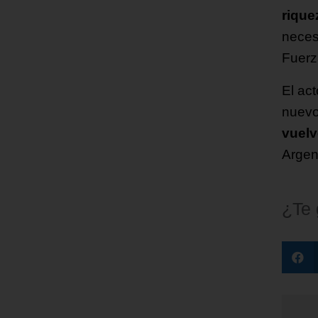
rique
neces
Fuerz
El act
nuevo
vuelv
Argen
¿Te