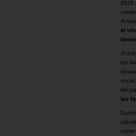
2025 e
conten
Armad
el ví
tiene
Al ini
las fa
desta
vocac
del p
las f
Duran
salud
como 