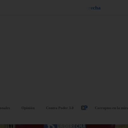
n
e
i
u
q
¡
D
u
é
l
a
l
e
a
ionales
Opinión
Contra Poder 3.0
Corruptos en la mir