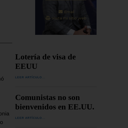
Email
Visita mi sitio web
Lotería de visa de
EEUU
LEER ARTÍCULO...
nó
Comunistas no son
bienvenidos en EE.UU.
onia
LEER ARTÍCULO...
so