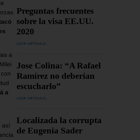
te
Preguntas frecuentes
uerzas
sobre la visa EE.UU.
tacó
2020
es
LEER ARTÍCULO...
ias a
Jose Colina: “A Rafael
Milei
s con
Ramírez no deberían
itud
escucharlo”
á a
LEER ARTÍCULO...
Localizada la corrupta
 así
de Eugenia Sader
ancia