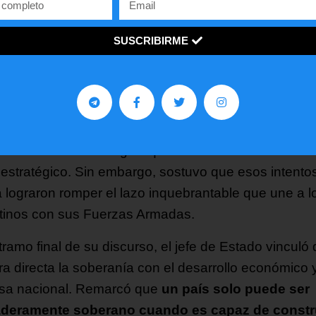
ituyen pilares fundamentales
de la Nación que los
s oficiales juraron defender.
SUSCRIBIRME
o de los pasajes más contundentes de su mensaje, 
ionó el proceso de deterioro sufrido por las Fuerzas
as en las últimas décadas. Señaló que
durante m
o se intentó demonizarlas y desfinanciarlas
, com
 de una visión ideológica que buscó vaciar de conte
l estratégico. Sin embargo, sostuvo que esos intento
 lograron romper el lazo inquebrantable que une a l
tinos con sus Fuerzas Armadas.
tramo final de su discurso, el jefe de Estado vinculó
a directa la soberanía con el desarrollo económico y
sa nacional. Remarcó que
un país solo puede ser
deramente soberano cuando es capaz de constr