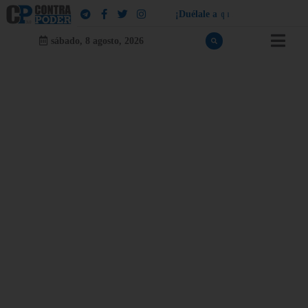
¡
D
u
é
l
a
l
e
a
q
u
i
e
n
l
e
d
u
e
l
a
!
sábado, 8 agosto, 2026