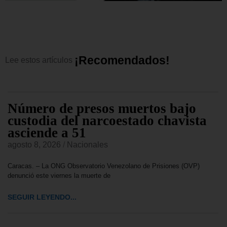
¡
R
e
c
o
m
e
n
d
a
d
o
s
!
Lee
estos
artículos
Número de presos muertos bajo
custodia del narcoestado chavista
asciende a 51
agosto 8, 2026
/
Nacionales
Caracas. – La ONG Observatorio Venezolano de Prisiones (OVP)
denunció este viernes la muerte de
SEGUIR LEYENDO...