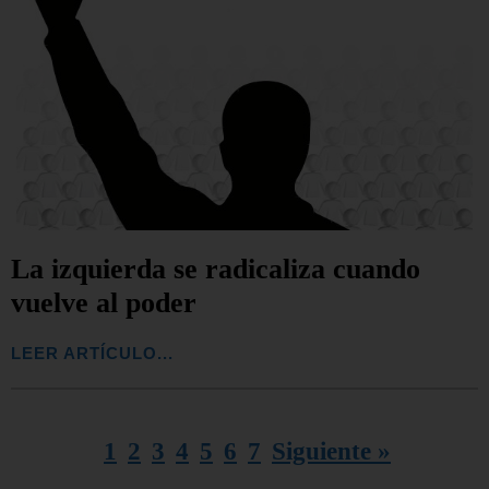
La izquierda se radicaliza cuando
vuelve al poder
LEER ARTÍCULO...
1
2
3
4
5
6
7
Siguiente »