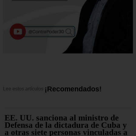
¡
R
e
c
o
m
e
n
d
a
d
o
s
!
Lee
estos
artículos
EE. UU. sanciona al ministro de
Defensa de la dictadura de Cuba y
a otras siete personas vinculadas a