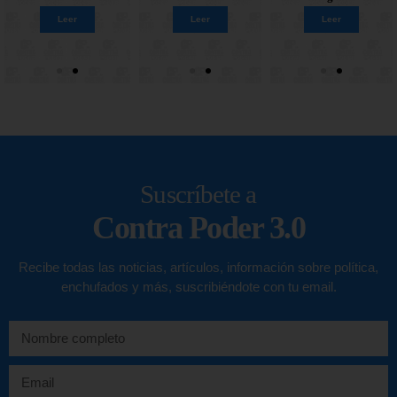
Leer
Leer
Leer
Leer
Leer
Leer
Leer
Leer
Suscríbete a
Contra Poder 3.0
Recibe todas las noticias, artículos, información sobre política,
enchufados y más, suscribiéndote con tu email.