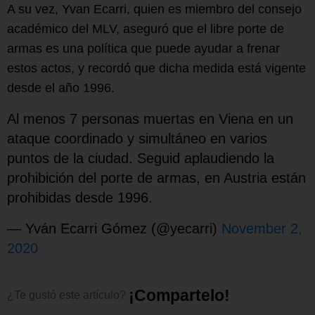
A su vez, Yvan Ecarri, quien es miembro del consejo
académico del MLV, aseguró que el libre porte de
armas es una política que puede ayudar a frenar
estos actos, y recordó que dicha medida está vigente
desde el año 1996.
Al menos 7 personas muertas en Viena en un
ataque coordinado y simultáneo en varios
puntos de la ciudad. Seguid aplaudiendo la
prohibición del porte de armas, en Austria están
prohibidas desde 1996.
— Yván Ecarri Gómez (@yecarri)
November 2,
2020
¡
C
o
m
p
a
r
t
e
l
o
!
¿Te
gustó
este
artículo?