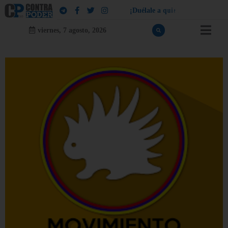
¡
D
u
é
l
a
l
e
a
q
u
i
e
n
l
e
d
u
e
l
a
!
viernes, 7 agosto, 2026