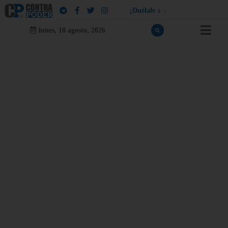
¡
D
u
é
l
a
l
e
a
q
u
i
e
n
l
e
d
u
e
l
a
!
lunes, 10 agosto, 2026