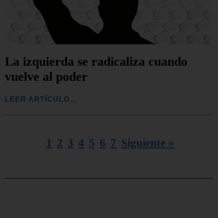
La izquierda se radicaliza cuando
vuelve al poder
LEER ARTÍCULO...
1
2
3
4
5
6
7
Siguiente »