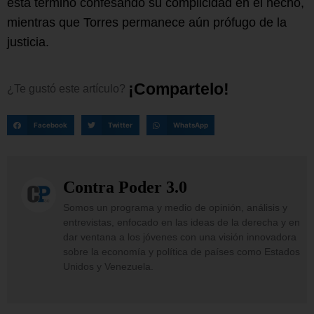
esta terminó confesando su complicidad en el hecho,
mientras que Torres permanece aún prófugo de la
justicia.
¡
C
o
m
p
a
r
t
e
l
o
!
¿Te
gustó
este
artículo?
Facebook
Twitter
WhatsApp
Contra Poder 3.0
Somos un programa y medio de opinión, análisis y
entrevistas, enfocado en las ideas de la derecha y en
dar ventana a los jóvenes con una visión innovadora
sobre la economía y política de países como Estados
Unidos y Venezuela.