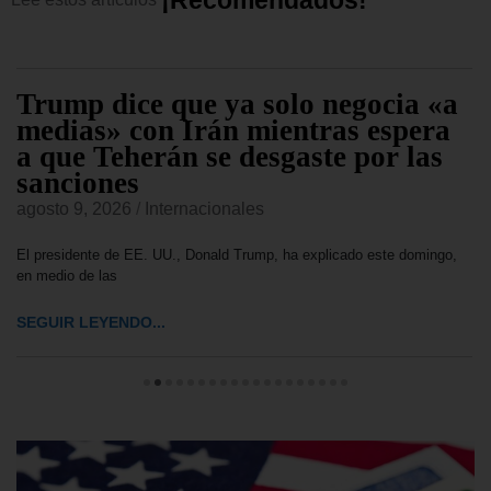
¡
R
e
c
o
m
e
n
d
a
d
o
s
!
Trump dice que ya solo negocia «a
medias» con Irán mientras espera
a que Teherán se desgaste por las
sanciones
agosto 9, 2026
/
Internacionales
El presidente de EE. UU., Donald Trump, ha explicado este domingo,
en medio de las
SEGUIR LEYENDO...