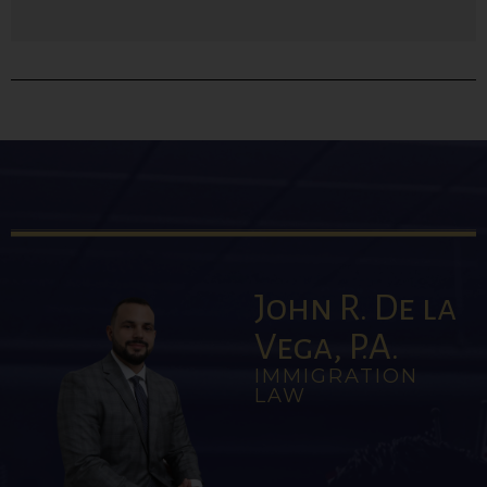
John R. De la
Vega, P.A.
IMMIGRATION
LAW