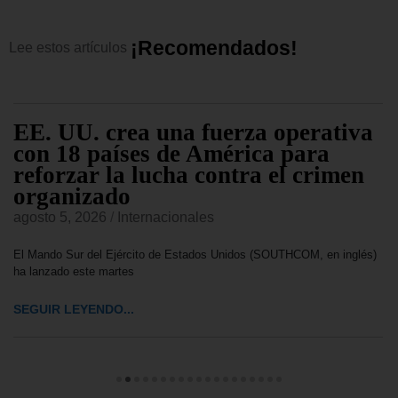
¡
R
e
c
o
m
e
n
d
a
d
o
s
!
Lee
estos
artículos
EE. UU. crea una fuerza operativa
con 18 países de América para
reforzar la lucha contra el crimen
organizado
agosto 5, 2026
/
Internacionales
El Mando Sur del Ejército de Estados Unidos (SOUTHCOM, en inglés)
ha lanzado este martes
SEGUIR LEYENDO...