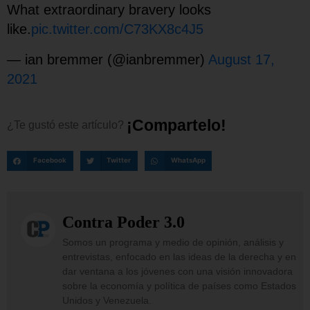
What extraordinary bravery looks
like.
pic.twitter.com/C73KX8c4J5
— ian bremmer (@ianbremmer)
August 17,
2021
¡
C
o
m
p
a
r
t
e
l
o
!
¿Te
gustó
este
artículo?
Facebook
Twitter
WhatsApp
Contra Poder 3.0
Somos un programa y medio de opinión, análisis y
entrevistas, enfocado en las ideas de la derecha y en
dar ventana a los jóvenes con una visión innovadora
sobre la economía y política de países como Estados
Unidos y Venezuela.