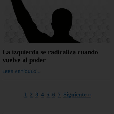
La izquierda se radicaliza cuando
vuelve al poder
LEER ARTÍCULO...
1
2
3
4
5
6
7
Siguiente »