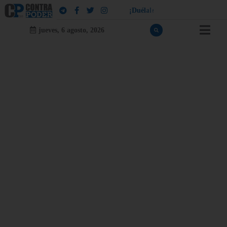
!
¡
D
u
é
l
a
l
e
a
q
u
i
e
n
l
e
d
u
e
l
a
jueves, 6 agosto, 2026