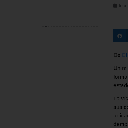
febr
De
El
Un mi
forma
estad
La ví
sus c
ubica
demos