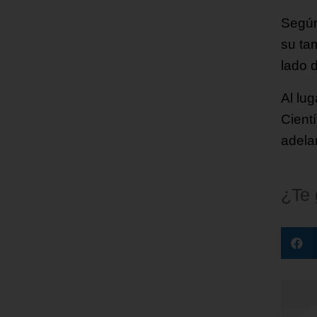
Según 
su ta
lado d
Al lu
Cient
adela
¿Te