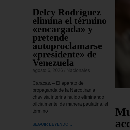
Delcy Rodríguez
Co
ven
elimina el término
pr
ro de
«encargada» y
fal
pretende
Ca
autoproclamarse
ve
«presidente» de
se
es
Venezuela
agost
delo de 21
agosto 6, 2026
/
Nacionales
ces, fue
Carac
ado martes
estad
Caracas. – El aparato de
la cap
propaganda de la Narcotiranía
el te
chavista interina ha ido eliminando
oficialmente, de manera paulatina, el
Mu
SEGUI
término
ac
SEGUIR LEYENDO...