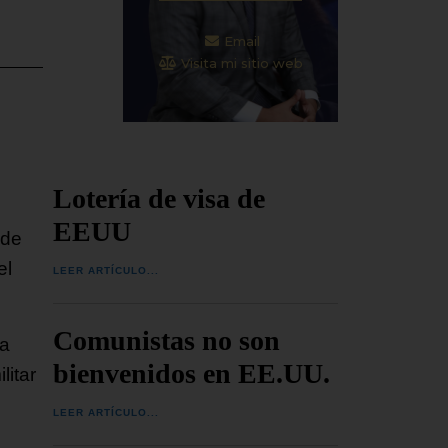
Email
Visita mi sitio web
Lotería de visa de
EEUU
 de
el
LEER ARTÍCULO...
Comunistas no son
 a
bienvenidos en EE.UU.
itar
LEER ARTÍCULO...