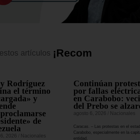
¡
R
e
c
o
m
e
n
d
a
d
o
s
!
estos
artículos
cy Rodríguez
Continúan protes
ina el término
por fallas eléctric
cargada» y
en Carabobo: vec
ende
del Prebo se alza
oproclamarse
agosto 6, 2026
/
Nacionales
sidente» de
ezuela
Caracas. – Las protestas en el esta
Carabobo, especialmente en la capita
 6, 2026
/
Nacionales
entidad,