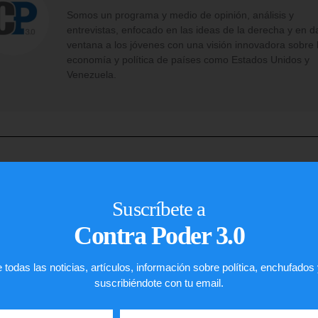
Somos un programa y medio de opinión, análisis y
entrevistas, enfocado en las ideas de la derecha y en d
ventana a los jóvenes con una visión innovadora sobre 
economía y política de países como Estados Unidos y
Venezuela.
Suscríbete a
Contra Poder 3.0
John R. De 
 todas las noticias, artículos, información sobre política, enchufados
suscribiéndote con tu email.
IMMIGRATION L