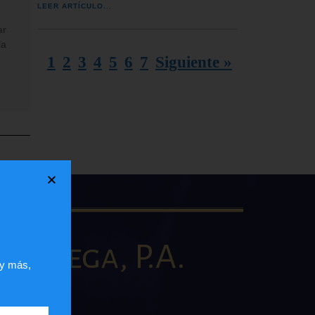
LEER ARTÍCULO...
ar
la
1
2
3
4
5
6
7
Siguiente »
la Vega, P.A.
 y más,
AW