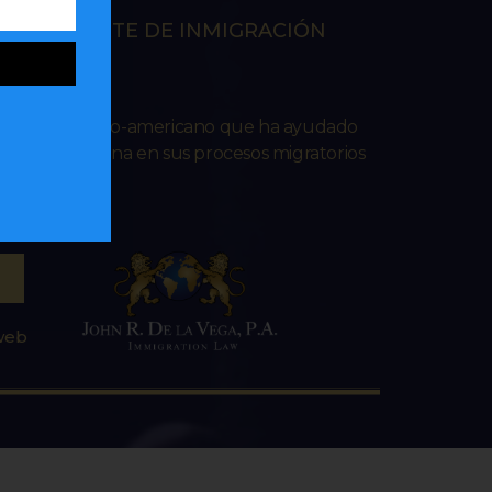
EN LA CORTE DE INMIGRACIÓN
RES
ado venezolano-americano que ha ayudado
lana e hispana en sus procesos migratorios
 web