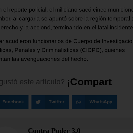
el reporte policial, el miliciano sacó cinco municion
mbor, al cargarla se apuntó sobre la región temporal 
erecho y la accionó, terminando en el fatal incidente
gar acudieron funcionarios de Cuerpo de Investigacio
íficas, Penales y Criminalísticas (CICPC), quienes
ntan las averiguaciones del hecho.
¡
C
o
m
p
a
r
t
e
l
o
!
gustó
este
artículo?
Facebook
Twitter
WhatsApp
Contra Poder 3.0