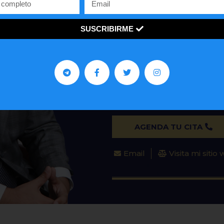
ASILO
REPRESENTACIONES 
PETICIONES FAMILIA
SUSCRIBIRME
John De la Vega es un abog
mucho a la comunidad venezo
en los Estados Unidos.
AGENDA TU CITA
Email
Visita mi sitio