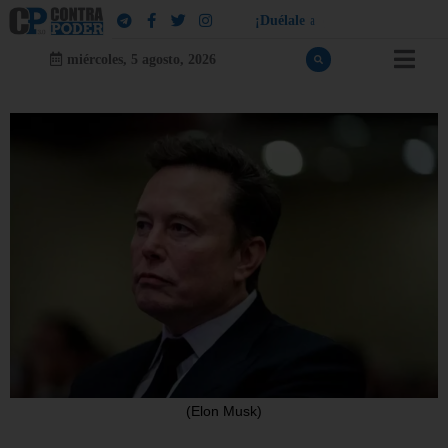
¡
D
u
é
l
a
l
e
a
q
u
i
e
n
l
e
d
u
e
l
a
!
miércoles, 5 agosto, 2026
(Elon Musk)