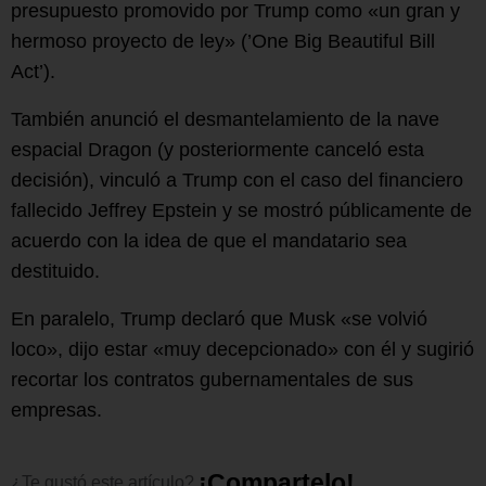
presupuesto promovido por Trump como «un gran y
hermoso proyecto de ley» (’One Big Beautiful Bill
Act’).
También anunció el desmantelamiento de la nave
espacial Dragon (y posteriormente canceló esta
decisión), vinculó a Trump con el caso del financiero
fallecido Jeffrey Epstein y se mostró públicamente de
acuerdo con la idea de que el mandatario sea
destituido.
En paralelo, Trump declaró que Musk «se volvió
loco», dijo estar «muy decepcionado» con él y sugirió
recortar los contratos gubernamentales de sus
empresas.
¡
C
o
m
p
a
r
t
e
l
o
!
¿Te
gustó
este
artículo?