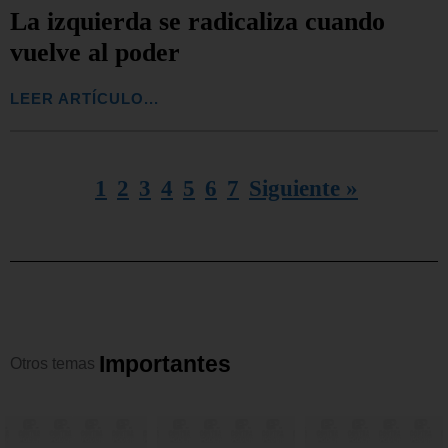
La izquierda se radicaliza cuando
vuelve al poder
LEER ARTÍCULO...
1
2
3
4
5
6
7
Siguiente »
I
m
p
o
r
t
a
n
t
e
s
Otros
temas