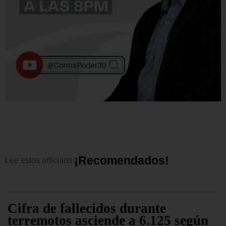
¡
R
e
c
o
m
e
n
d
a
d
o
s
!
Lee
estos
artículos
Cifra de fallecidos durante
terremotos asciende a 6.125 según