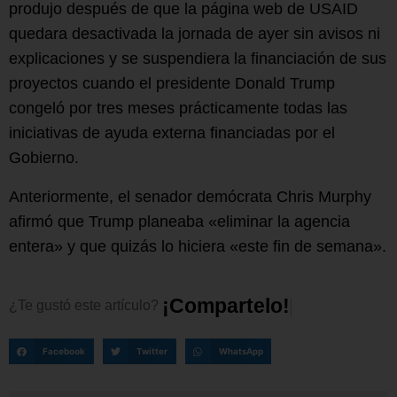
produjo después de que la página web de USAID
quedara desactivada la jornada de ayer sin avisos ni
explicaciones y se suspendiera la financiación de sus
proyectos cuando el presidente Donald Trump
congeló por tres meses prácticamente todas las
iniciativas de ayuda externa financiadas por el
Gobierno.
Anteriormente, el senador demócrata Chris Murphy
afirmó que Trump planeaba «eliminar la agencia
entera» y que quizás lo hiciera «este fin de semana».
¡
C
o
m
p
a
r
t
e
l
o
!
¿Te
gustó
este
artículo?
Facebook
Twitter
WhatsApp