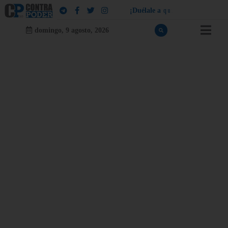
¡
D
u
é
l
a
l
e
a
q
u
i
e
n
l
e
d
u
e
l
a
!
domingo, 9 agosto, 2026