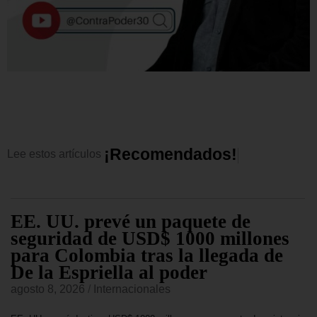
¡
R
e
c
o
m
e
n
d
a
d
o
s
!
Lee
estos
artículos
EE. UU. prevé un paquete de
seguridad de USD$ 1000 millones
para Colombia tras la llegada de
De la Espriella al poder
agosto 8, 2026
/
Internacionales