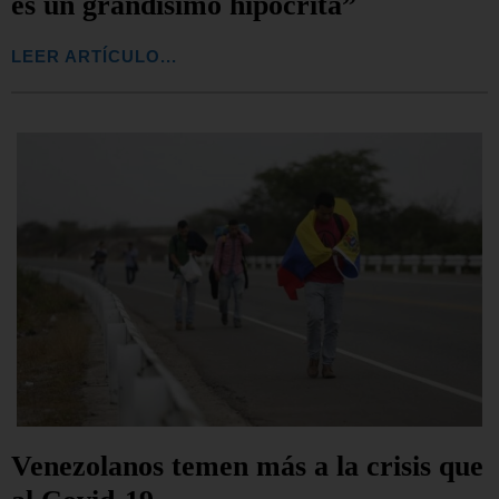
es un grandísimo hipócrita”
LEER ARTÍCULO...
Venezolanos temen más a la crisis que