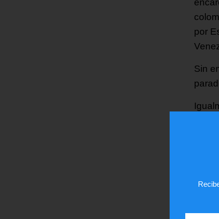
encar
colom
por E
Venez
Sin e
parad
Igual
plata
señal
etiqu
Aissa
mensa
Recibe
encon
Saab 