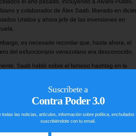
celados el año pasado, incluyendo a Álvaro Pulido,
biano y colaborador de Álex Saab, liberado en dici
stados Unidos y ahora jefe de las inversiones en
uela.
mbargo, es necesario recordar que, hasta ahora, el
ero del exfuncionario venezolano era desconocido.
mente, Saab habló sobre el famoso hashtag en la
forma «X», el cual pregunta «y dónde está El Aissam
ando «¿Qué irán a escribir ahora los que se la pas
Suscríbete a
etando todos los mensajes con la situación de El
Contra Poder 3.0
mi? Me gustaría saber que pondrán ahora en sus
jes, porque se la pasaban preguntando donde se
 todas las noticias, artículos, información sobre política, enchufados
traba el exministro…».
suscribiéndote con tu email.
presentó fotografías del momento del arresto de El