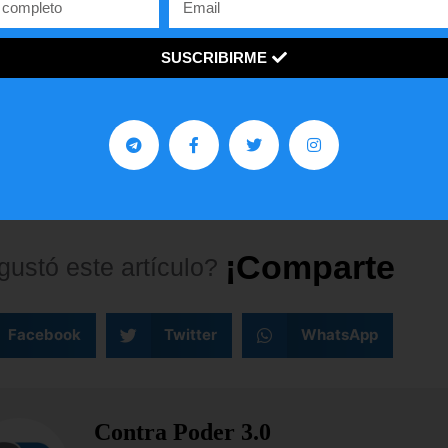
i y afirmó “ya está en manos de la justicia para ser
sado e imputado por gravísimos delitos”.
SUSCRIBIRME
 El Aissami, como sus dos secuaces, serán imputad
nco delitos, entre ellos traición a la patria; apropiació
cción del patrimonio público; valimiento de relacione
ncias; legitimación de capitales y asociación”.
¡
C
o
m
p
a
r
t
e
l
o
!
gustó
este
artículo?
Facebook
Twitter
WhatsApp
Contra Poder 3.0