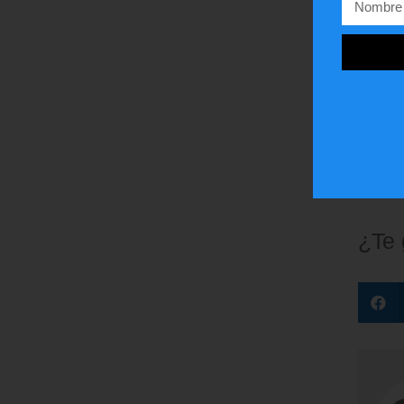
Aissam
proce
Tanto
por ci
distra
influe
¿Te