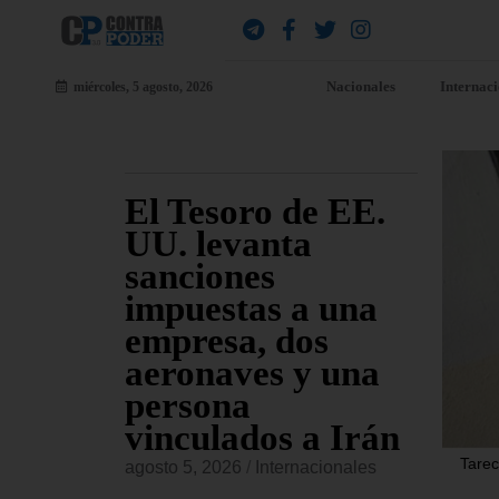
Nacionales
Internac
miércoles, 5 agosto, 2026
ara
El Tesoro de EE.
EE
jueves
UU. levanta
fu
sanciones
co
io
impuestas a una
Am
s de
empresa, dos
re
sado
aeronaves y una
co
persona
or
vinculados a Irán
onales
agost
Tarec
agosto 5, 2026
/
Internacionales
 Civiles,
El Ma