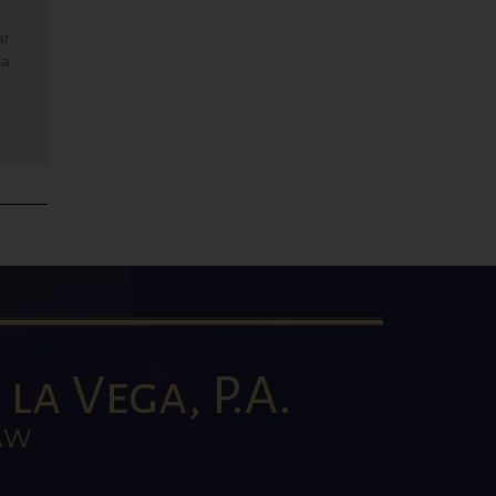
ar
la
la Vega, P.A.
AW