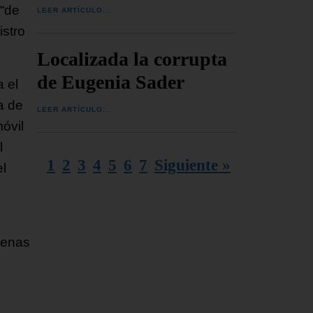
 “de
LEER ARTÍCULO...
istro
Localizada la corrupta
de Eugenia Sader
 el
a de
LEER ARTÍCULO...
óvil
l
1
2
3
4
5
6
7
Siguiente »
el
penas