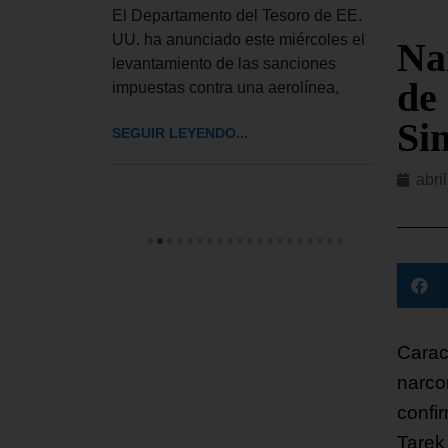
ior del
Esta
El Departamento del Tesoro de EE.
bró este
inglé
UU. ha anunciado este miércoles el
Na
rdinaria
llama
levantamiento de las sanciones
de
impuestas contra una aerolínea,
SEGUI
Si
SEGUIR LEYENDO...
abri
Carac
narco
confir
Tarek