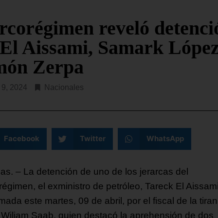
este martes que en ese es
dos Unidos (SOUTHCOM, en
costero hay, al menos,
s) ha lanzado este martes la
rcorégimen reveló detenci
da Fuerza Operativa Conjunta
SEGUIR LEYENDO...
 El Aissami, Samark López
R LEYENDO...
món Zerpa
l 9, 2024
Nacionales
Facebook
Twitter
WhatsApp
as. – La detención de uno de los jerarcas del
régimen, el exministro de petróleo, Tareck El Aissami
mada este martes, 09 de abril, por el fiscal de la tiran
 Wiliam Saab, quien destacó la aprehensión de dos