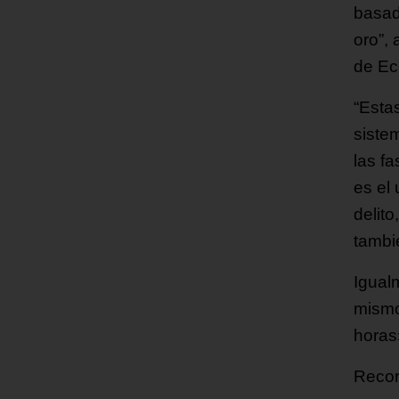
basad
oro”,
de Ec
“Esta
siste
las f
es el 
delito
tambié
Igual
mismo
horas
Recor