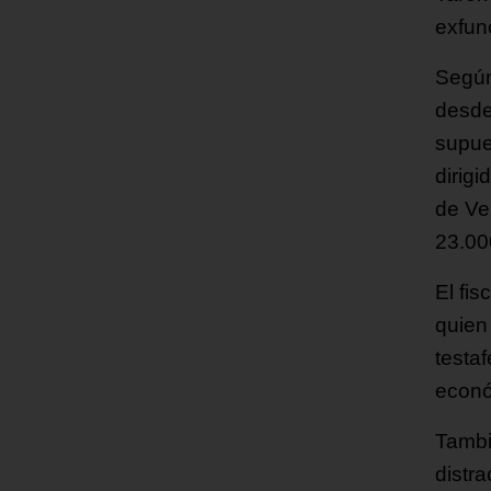
exfun
Según
desde 
supue
dirig
de Ve
23.00
El fi
quien
testa
econó
Tambi
distra