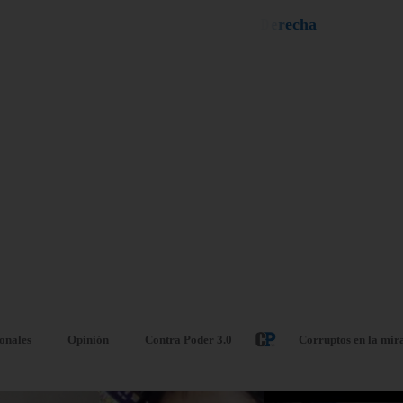
n
e
u
i
q
a
¡
D
u
é
l
a
l
e
ionales
Opinión
Contra Poder 3.0
Corruptos en la mir