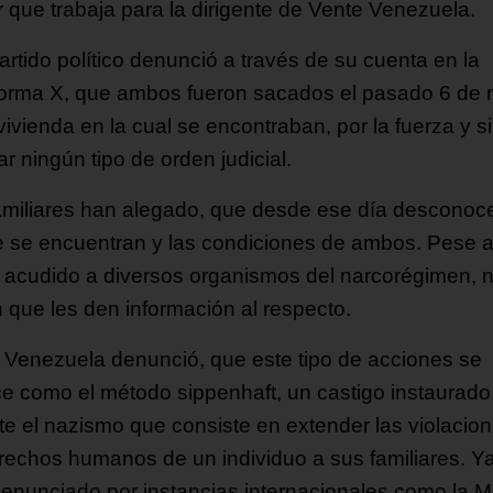
r que trabaja para la dirigente de Vente Venezuela.
artido político denunció a través de su cuenta en la
forma X, que ambos fueron sacados el pasado 6 de
vivienda en la cual se encontraban, por la fuerza y s
r ningún tipo de orden judicial.
amiliares han alegado, que desde ese día desconoc
 se encuentran y las condiciones de ambos. Pese 
 acudido a diversos organismos del narcorégimen, 
n que les den información al respecto.
 Venezuela denunció, que este tipo de acciones se
e como el método sippenhaft, un castigo instaurado
te el nazismo que consiste en extender las violacio
rechos humanos de un individuo a sus familiares. Y
denunciado por instancias internacionales como la M