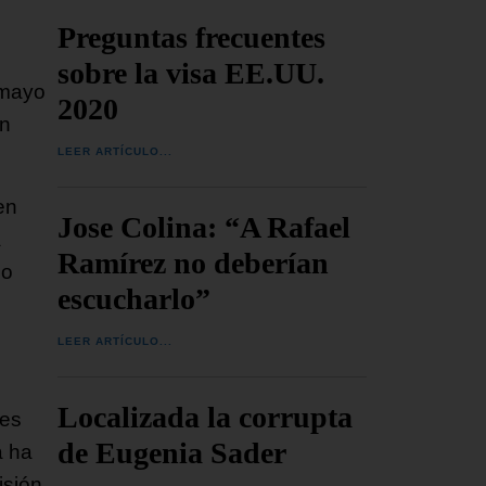
Preguntas frecuentes
sobre la visa EE.UU.
 mayo
2020
in
LEER ARTÍCULO...
en
Jose Colina: “A Rafael
a
Ramírez no deberían
no
escucharlo”
LEER ARTÍCULO...
Localizada la corrupta
nes
de Eugenia Sader
a ha
isión