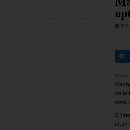
Ma
op
may
Carac
Macha
de la
recien
Como 
ident