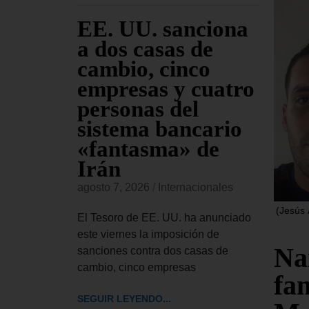
 EE.
EE. UU. sanciona
El
 el
a dos casas de
Ap
ley de
cambio, cinco
se
ntra
empresas y cuatro
Tr
iones
personas del
pe
as
sistema bancario
Co
«fantasma» de
re
Irán
Bl
onales
agosto 7, 2026
/
Internacionales
agost
 aprobado
(Jesús 
de ley de
El Tesoro de EE. UU. ha anunciado
El Tr
ue autoriza
este viernes la imposición de
UU. h
Na
sanciones contra dos casas de
el pr
cambio, cinco empresas
pedir
fam
SEGUIR LEYENDO...
SEGUI