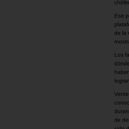
chófe
Ese p
plata
de la 
mostra
Los f
dónde
haber
logra
Vente
conoc
duran
de de
sido 