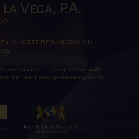
la Vega, P.A.
AW
EN LA CORTE DE INMIGRACIÓN
RES
ado venezolano-americano que ha ayudado
lana e hispana en sus procesos migratorios
 web