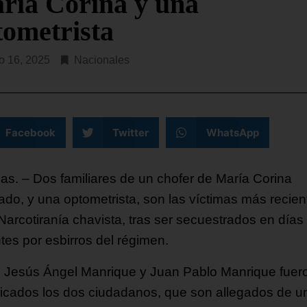
ría Corina y una
SEGUIR LEYENDO...
tometrista
o 16, 2025
Nacionales
Facebook
Twitter
WhatsApp
as. – Dos familiares de un chofer de María Corina
do, y una optometrista, son las víctimas más recien
 Narcotiranía chavista, tras ser secuestrados en días
tes por esbirros del régimen.
Jesús Ángel Manrique y Juan Pablo Manrique fuer
ificados los dos ciudadanos, que son allegados de u