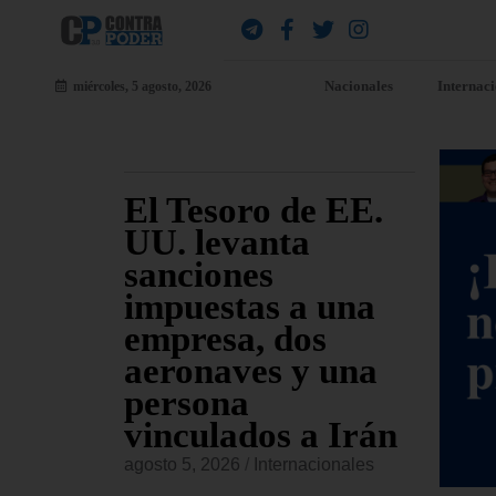
Nacionales
Internac
miércoles, 5 agosto, 2026
ara
El Tesoro de EE.
EE
jueves
UU. levanta
fu
sanciones
co
io
impuestas a una
Am
s de
empresa, dos
re
sado
aeronaves y una
co
persona
or
vinculados a Irán
onales
agost
agosto 5, 2026
/
Internacionales
 Civiles,
El Ma