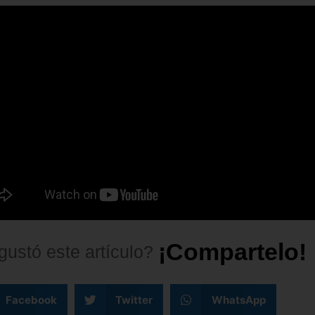
¡
C
o
m
p
a
r
t
e
l
o
!
gustó
este
artículo?
Facebook
Twitter
WhatsApp