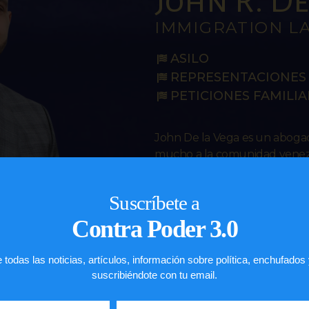
John R. De 
IMMIGRATION L
ASILO
REPRESENTACIONES 
PETICIONES FAMILIA
John De la Vega es un abog
mucho a la comunidad venezo
en los Estados Unidos.
Suscríbete a
Contra Poder 3.0
AGENDA TU CITA
 todas las noticias, artículos, información sobre política, enchufados
Email
Visita mi sitio
suscribiéndote con tu email.