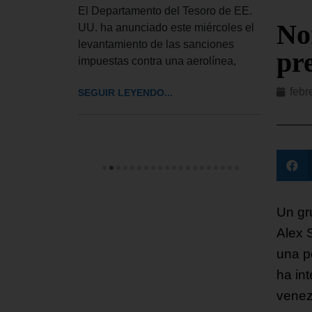
ior del
Esta
El Departamento del Tesoro de EE.
bró este
inglé
No
UU. ha anunciado este miércoles el
rdinaria
llama
levantamiento de las sanciones
pr
impuestas contra una aerolínea,
SEGUI
febr
SEGUIR LEYENDO...
Un gr
Alex 
una p
ha int
venez