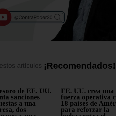
¡
R
e
c
o
m
e
n
d
a
d
o
s
!
estos
artículos
esoro de EE. UU.
EE. UU. crea una
nta sanciones
fuerza operativa 
estas a una
18 países de Amér
esa, dos
para reforzar la
naves y una
lucha contra el