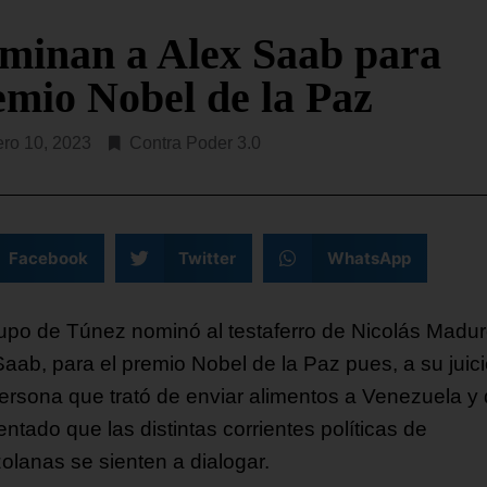
este martes que en ese es
dos Unidos (SOUTHCOM, en
costero hay, al menos,
s) ha lanzado este martes la
minan a Alex Saab para
da Fuerza Operativa Conjunta
SEGUIR LEYENDO...
emio Nobel de la Paz
R LEYENDO...
ero 10, 2023
Contra Poder 3.0
Facebook
Twitter
WhatsApp
upo de Túnez nominó al testaferro de Nicolás Madur
Saab, para el premio Nobel de la Paz pues, a su juici
ersona que trató de enviar alimentos a Venezuela y
entado que las distintas corrientes políticas de
olanas se sienten a dialogar.