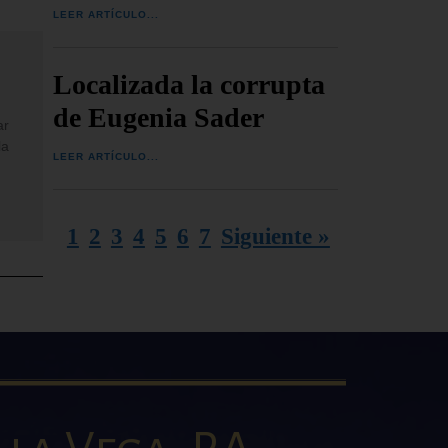
LEER ARTÍCULO...
Localizada la corrupta
de Eugenia Sader
ar
la
LEER ARTÍCULO...
1
2
3
4
5
6
7
Siguiente »