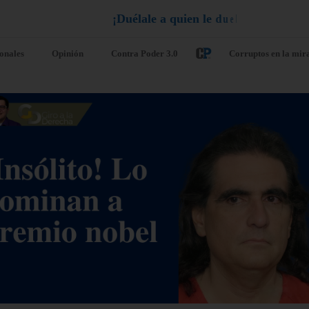
¡
D
u
é
l
a
l
e
a
q
u
i
e
n
l
e
d
u
e
l
a
!
ionales
Opinión
Contra Poder 3.0
Corruptos en la mir
. UU. crea una
Gobernador
erza operativa
ilegítimo de
n 18 países de
Vargas revel
érica para
hay 1.579
forzar la lucha
desaparecidos
ntra el crimen
los terremoto
ganizado
agosto 5, 2026
/
Nacionale
o 5, 2026
/
Internacionales
Caracas. – El ilegítimo go
chavista del estado Vargas,
ndo Sur del Ejército de