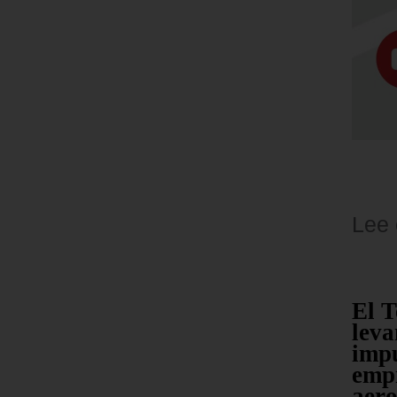
Lee
anta
La Eurocámara
El T
óximos
celebra este jueves un
leva
ares
debate
impu
calles
extraordinario sobre
empr
la crisis de Ceuta
aero