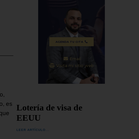
tado
espera que la transición política en
ocurrid
Venezuela
SEGUIR
SEGUIR LEYENDO...
AGENDA TU CITA
Email
Visita mi sitio web
o,
o, es
Lotería de visa de
 que
EEUU
LEER ARTÍCULO...