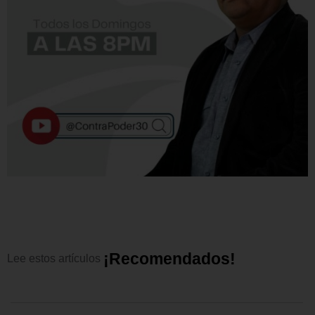
¡
R
e
c
o
m
e
n
d
a
d
o
s
!
Lee
estos
artículos