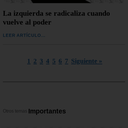
La izquierda se radicaliza cuando
vuelve al poder
LEER ARTÍCULO...
1
2
3
4
5
6
7
Siguiente »
I
m
p
o
r
t
a
n
t
e
s
Otros
temas