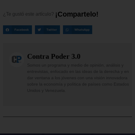
¡
C
o
m
p
a
r
t
e
l
o
!
¿Te
gustó
este
artículo?
Facebook
Twitter
WhatsApp
Contra Poder 3.0
Somos un programa y medio de opinión, análisis y
entrevistas, enfocado en las ideas de la derecha y en
dar ventana a los jóvenes con una visión innovadora
sobre la economía y política de países como Estados
Unidos y Venezuela.