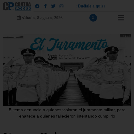
¡
D
u
é
l
a
l
e
a
q
u
i
e
n
l
e
d
u
e
l
a
!
sábado, 8 agosto, 2026
El tema denuncia a quienes violaron el juramente militar, pero
enaltece a quienes fallecieron intentando cumplirlo