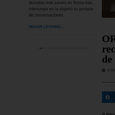
 a
reunidas este jueves en Roma tras
El De
interrumpir en la víspera su jornada
UU. h
de conversaciones
impos
cinco
SEGUIR LEYENDO...
SEGUI
OR
re
de
octu
A tra