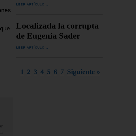
LEER ARTÍCULO...
ones
Localizada la corrupta
 que
de Eugenia Sader
LEER ARTÍCULO...
1
2
3
4
5
6
7
Siguiente »
ar
la