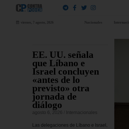
Nacionales
Internac
viernes, 7 agosto, 2026
udia
EE. UU. señala
EE
a
que Líbano e
al
nal a
Israel concluyen
De
a
«antes de lo
di
ta
previsto» otra
Cu
jornada de
si
onales
diálogo
vi
confirmado
in
agosto 6, 2026
/
Internacionales
conceder
agost
ional a
Las delegaciones de Líbano e Israel,