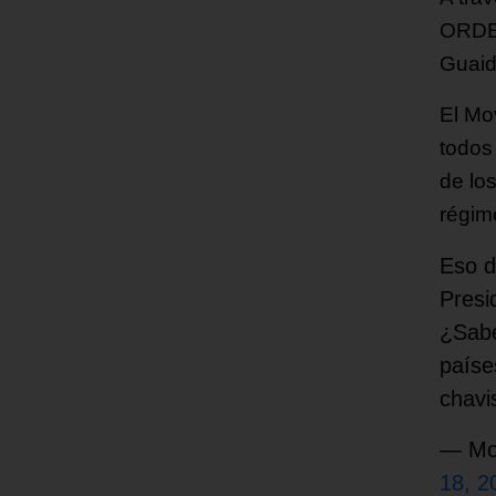
ORDEN
Guaid
El Mo
todos
de lo
régim
Eso d
Presi
¿Sabe
paíse
chavi
— Mo
18, 2