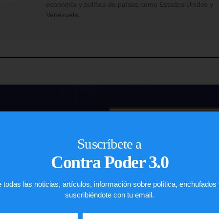
economía y política de países como Estados Unidos y
Venezuela.
John R. De 
Suscríbete a
Contra Poder 3.0
IMMIGRATION L
ASILO
 todas las noticias, artículos, información sobre política, enchufados
suscribiéndote con tu email.
REPRESENTACIONES 
PETICIONES FAMILIA