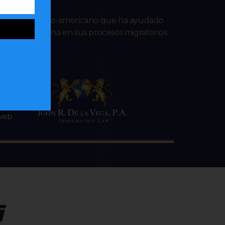
ado venezolano-americano que ha ayudado
lana e hispana en sus procesos migratorios
 web