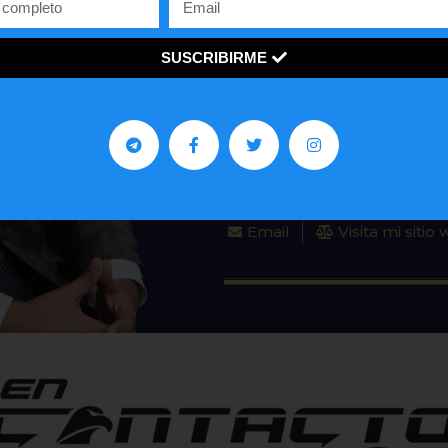
John De la Vega es un abog
SUSCRIBIRME
mucho a la comunidad venezo
en los Estados Unidos.
AGENDA TU CITA
Email
Visita mi sitio