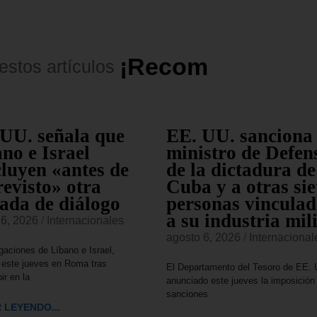
¡
R
e
c
o
m
e
n
d
a
d
o
s
!
estos
artículos
UU. señala que
EE. UU. sanciona 
no e Israel
ministro de Defen
luyen «antes de
de la dictadura de
revisto» otra
Cuba y a otras sie
ada de diálogo
personas vinculad
a su industria mil
 6, 2026
/
Internacionales
agosto 6, 2026
/
Internacional
gaciones de Líbano e Israel,
 este jueves en Roma tras
El Departamento del Tesoro de EE. 
ir en la
anunciado este jueves la imposición
sanciones
 LEYENDO...