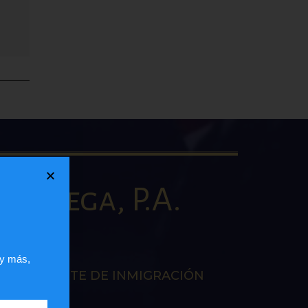
la Vega, P.A.
AW
 y más,
EN LA CORTE DE INMIGRACIÓN
RES