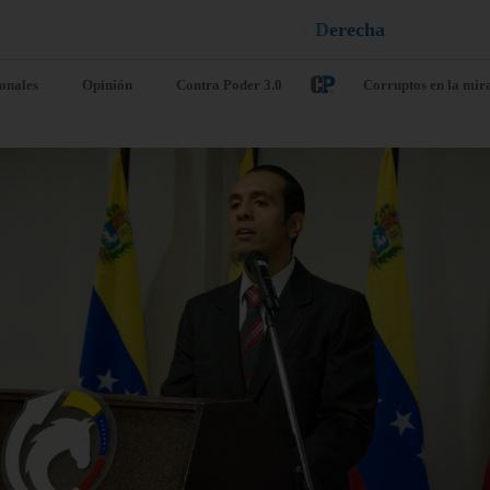
q
a
e
l
a
¡
D
u
é
l
ionales
Opinión
Contra Poder 3.0
Corruptos en la mir
. UU. sanciona
Argentina de
 ministro de
como
fensa de la
organización
ctadura de
terrorista a l
ba y a otras
banda
ete personas
ecuatoriana
nculadas a su
Chone Killer
dustria militar
agosto 6, 2026
/
Internacio
o 6, 2026
/
Internacionales
Argentina ha declarado est