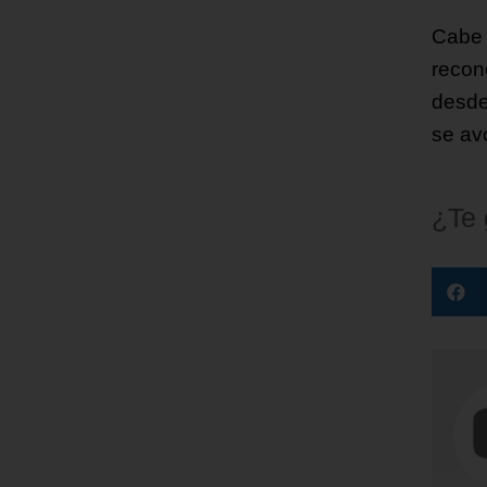
Cabe 
recon
desde 
se av
¿Te