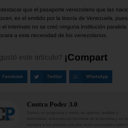
destacar que el pasaporte venezolano que las naci
ocen, es el emitido por la tiranía de Venezuela, pues
el interinato no se creó ninguna institución paralela
ocara a esta necesidad de los venezolanos.
¡
C
o
m
p
a
r
t
e
l
o
!
gustó
este
artículo?
Facebook
Twitter
WhatsApp
Contra Poder 3.0
Somos un programa y medio de opinión, análisis y
entrevistas, enfocado en las ideas de la derecha y en d
ventana a los jóvenes con una visión innovadora sobre 