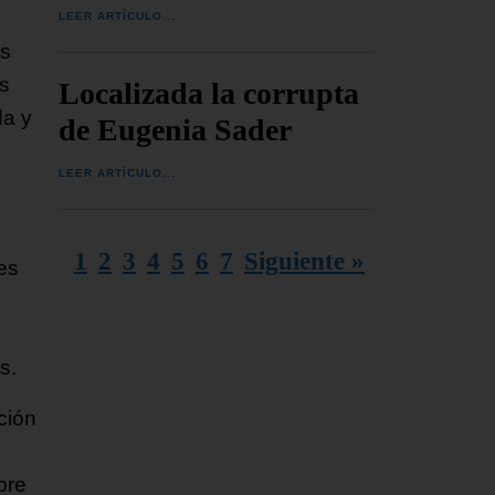
LEER ARTÍCULO...
es
s
Localizada la corrupta
da y
de Eugenia Sader
LEER ARTÍCULO...
1
2
3
4
5
6
7
Siguiente »
es
s.
ción
bre