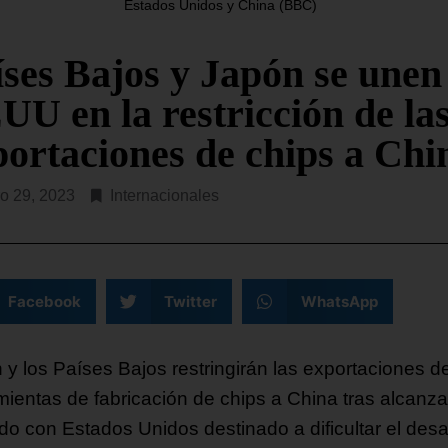
el inicio de las conversaci
Estados Unidos y China (BBC)
rechos humanos denunciaron
presenciales entre el narc
pasado miércoles, ante la
interino
ión Interamericana de
íses Bajos y Japón se unen
chos Humanos (CIDH), que
SEGUIR LEYENDO...
UU en la restricción de la
R LEYENDO...
portaciones de chips a Chi
o 29, 2023
Internacionales
Facebook
Twitter
WhatsApp
 y los Países Bajos restringirán las exportaciones d
mientas de fabricación de chips a China tras alcanza
do con Estados Unidos destinado a dificultar el desar