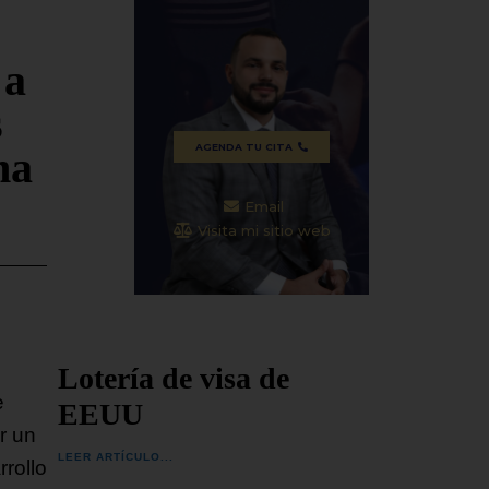
España 
ones
SEGUIR LEYENDO...
orégimen
SEGUIR
 a
s
AGENDA TU CITA
na
Email
Visita mi sitio web
Lotería de visa de
e
EEUU
r un
LEER ARTÍCULO...
rollo