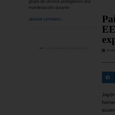
resentantes
grupo de vecinos protagonizó una
de de
 interino
manifestación durante
este 
Comis
Pa
SEGUIR LEYENDO...
Dere
EE
SEGUI
ex
ener
Japón
herra
acuer