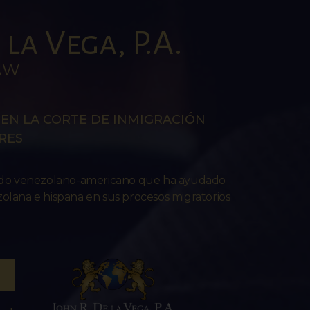
la Vega, P.A.
AW
EN LA CORTE DE INMIGRACIÓN
RES
ado venezolano-americano que ha ayudado
lana e hispana en sus procesos migratorios