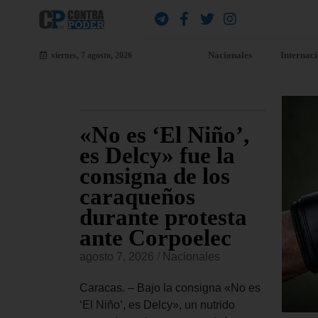
Nacionales
Internac
viernes, 7 agosto, 2026
n y
«No es ‘El Niño’,
De
es Delcy» fue la
CI
el
consigna de los
Ro
sión
caraqueños
co
hasta
durante protesta
«s
to
ante Corpoelec
go
cr
es
agosto 7, 2026
/
Nacionales
agost
a de
Caracas. – Bajo la consigna «No es
eves 5 de
‘El Niño’, es Delcy», un nutrido
Carac