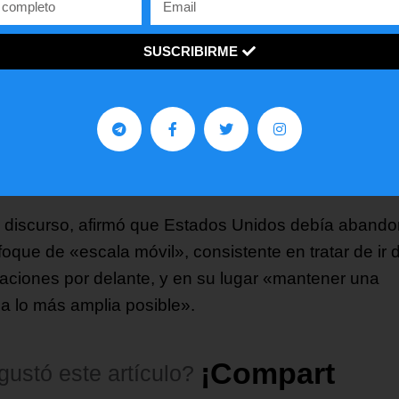
mientas de viruta; a Tokio y La Haya también les
upa que se considere que han suscrito una política
SUSCRIBIRME
ounidense dirigida específicamente a China.
mento de la presión sobre los aliados en los últimos
 se produjo después de que el asesor de segurida
nal estadounidense, Jake Sullivan, señalara en
mbre un cambio significativo en su política.
 discurso, afirmó que Estados Unidos debía abando
foque de «escala móvil», consistente en tratar de ir 
aciones por delante, y en su lugar «mantener una
ja lo más amplia posible».
¡
C
o
m
p
a
r
t
e
l
o
!
gustó
este
artículo?