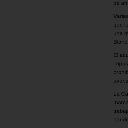
de ar
Varias
que l
una r
Blanc
El ac
impus
prohi
avanz
La Ca
marca
traba
por d