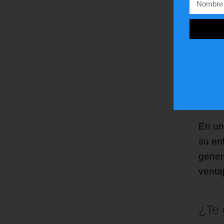
herra
preoc
estad
El au
meses
nacio
septie
En un
su en
gener
venta
¿Te