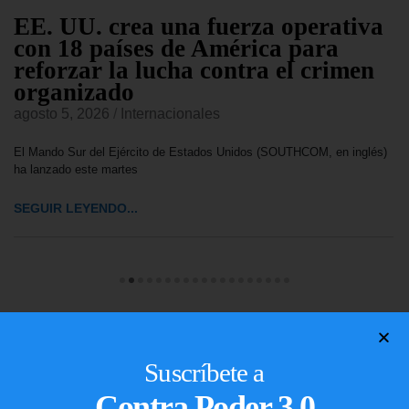
EE. UU. crea una fuerza operativa
con 18 países de América para
reforzar la lucha contra el crimen
organizado
agosto 5, 2026
/
Internacionales
El Mando Sur del Ejército de Estados Unidos (SOUTHCOM, en inglés)
ha lanzado este martes
SEGUIR LEYENDO...
Suscríbete a
Contra Poder 3.0