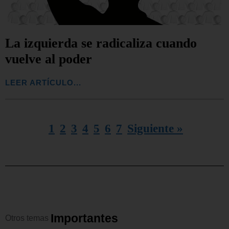
La izquierda se radicaliza cuando
vuelve al poder
LEER ARTÍCULO...
1
2
3
4
5
6
7
Siguiente »
I
m
p
o
r
t
a
n
t
e
s
Otros
temas