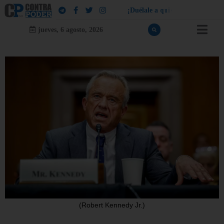
¡
D
u
é
l
a
l
e
a
q
u
i
e
n
l
e
d
u
e
l
a
!
jueves, 6 agosto, 2026
(Robert Kennedy Jr.)