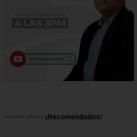
¡
R
e
c
o
m
e
n
d
a
d
o
s
!
Lee
estos
artículos