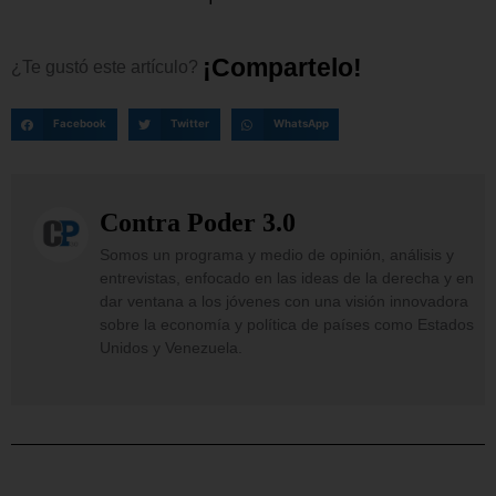
¡
C
o
m
p
a
r
t
e
l
o
!
¿Te
gustó
este
artículo?
Facebook
Twitter
WhatsApp
Contra Poder 3.0
Somos un programa y medio de opinión, análisis y
entrevistas, enfocado en las ideas de la derecha y en
dar ventana a los jóvenes con una visión innovadora
sobre la economía y política de países como Estados
Unidos y Venezuela.