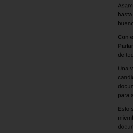
Asamb
hasta 
bueno
Con e
Parla
de to
Una v
candi
docum
para 
Esto 
miemb
docum