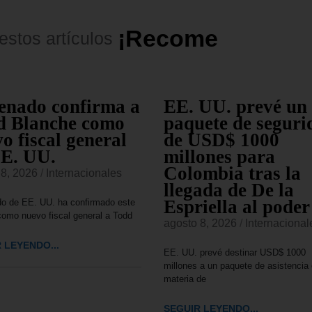
¡
R
e
c
o
m
e
n
d
a
d
o
s
!
estos
artículos
enado confirma a
EE. UU. prevé un
d Blanche como
paquete de seguri
o fiscal general
de USD$ 1000
EE. UU.
millones para
Colombia tras la
 8, 2026
/
Internacionales
llegada de De la
Espriella al poder
o de EE. UU. ha confirmado este
omo nuevo fiscal general a Todd
agosto 8, 2026
/
Internacional
 LEYENDO...
EE. UU. prevé destinar USD$ 1000
millones a un paquete de asistencia
materia de
SEGUIR LEYENDO...