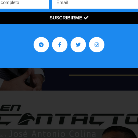
John De la Vega es un abog
mucho a la comunidad venezo
en los Estados Unidos.
SUSCRIBIRME
AGENDA TU CITA
Email
Visita mi sitio