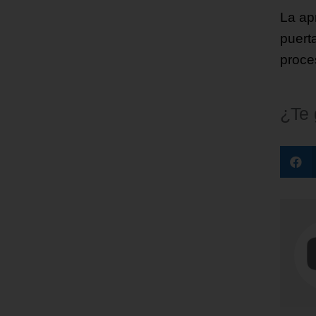
La ap
puert
proce
¿Te