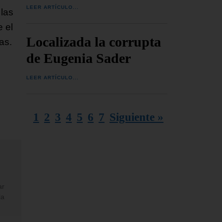
LEER ARTÍCULO...
 las
 el
Localizada la corrupta
as.
de Eugenia Sader
LEER ARTÍCULO...
1
2
3
4
5
6
7
Siguiente »
ar
la