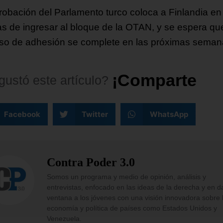
robación del Parlamento turco coloca a Finlandia en
as de ingresar al bloque de la OTAN, y se espera que
so de adhesión se complete en las próximas seman
¡
C
o
m
p
a
r
t
e
l
o
!
gustó
este
artículo?
Facebook
Twitter
WhatsApp
Contra Poder 3.0
Somos un programa y medio de opinión, análisis y
entrevistas, enfocado en las ideas de la derecha y en d
ventana a los jóvenes con una visión innovadora sobre 
economía y política de países como Estados Unidos y
Venezuela.