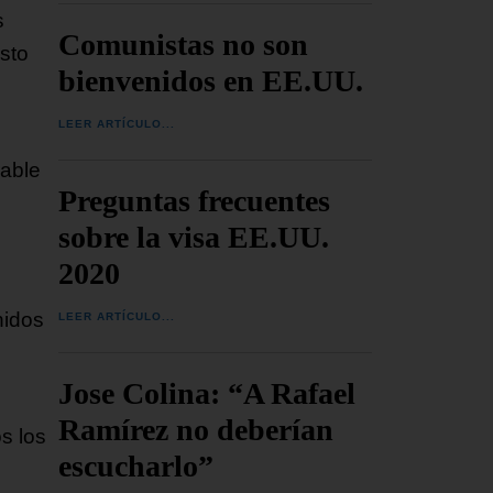
s
Comunistas no son
isto
bienvenidos en EE.UU.
LEER ARTÍCULO...
rable
Preguntas frecuentes
sobre la visa EE.UU.
2020
nidos
LEER ARTÍCULO...
Jose Colina: “A Rafael
Ramírez no deberían
s los
escucharlo”