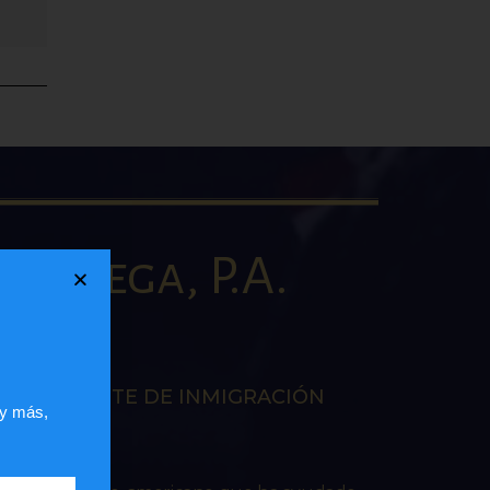
la Vega, P.A.
AW
EN LA CORTE DE INMIGRACIÓN
 y más,
RES