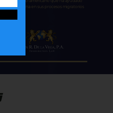
ado venezolano-americano que ha ayudado
lana e hispana en sus procesos migratorios
 web