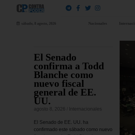
Nacionales
Internac
sábado, 8 agosto, 2026
e
El Senado
EE
ia que
confirma a Todd
pa
e
Blanche como
se
dre se
nuevo fiscal
US
o «a
general de EE.
mi
 más
UU.
Co
ll
agosto 8, 2026
/
Internacionales
Es
onales
El Senado de EE. UU. ha
agost
confirmado este sábado como nuevo
 padece el