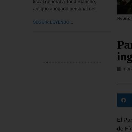
fiscal general a Todd Blanche,
 Joe Biden,
EE. U
antiguo abogado personal del
huesos «y
millo
Reunión
en ma
SEGUIR LEYENDO...
recie
SEGUI
Pa
in
marz
El Pa
de Fin