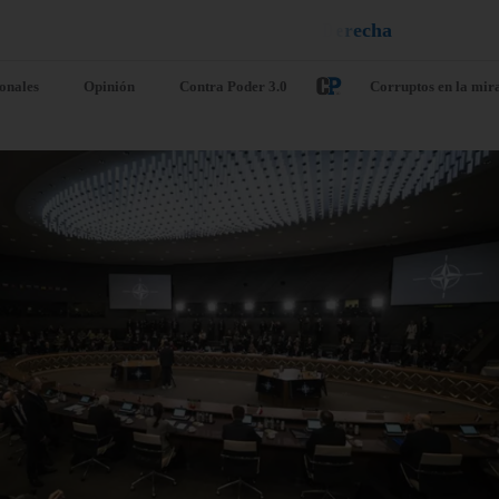
n
e
u
i
q
a
¡
D
u
é
l
a
l
e
ionales
Opinión
Contra Poder 3.0
Corruptos en la mir
. UU. prevé un
Diálogo
quete de
narcochavism
guridad de
ilegítima AN
D$ 1000
continuó en e
llones para
Meliá bajo fu
lombia tras la
hermetismo
egada de De la
agosto 8, 2026
/
Nacionale
priella al poder
Caracas. – Las delegacion
o 8, 2026
/
Internacionales
narcorégimen interino de D