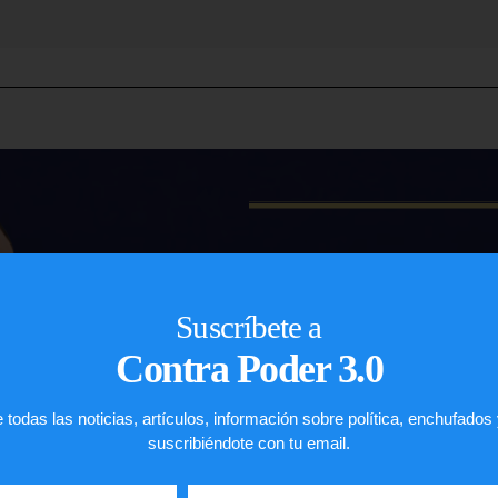
John R. De 
IMMIGRATION L
Suscríbete a
Contra Poder 3.0
ASILO
REPRESENTACIONES 
 todas las noticias, artículos, información sobre política, enchufados
PETICIONES FAMILIA
suscribiéndote con tu email.