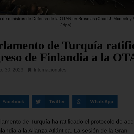
Rodríguez y de la ilegítima
U. prevé destinar USD$ 1000
Asamblea Nacional 2015 s
nes a un paquete de asistencia
reunieron nuevamente
 de ministros de Defensa de la OTAN en Bruselas (Chad J. Mcneeley
teria de seguridad para el
/ dpa)
ntemente constituido
SEGUIR LEYENDO...
R LEYENDO...
rlamento de Turquía ratifi
greso de Finlandia a la O
o 30, 2023
Internacionales
Facebook
Twitter
WhatsApp
rlamento de Turquía ha ratificado el protocolo de ac
landia a la Alianza Atlántica. La sesión de la Gran