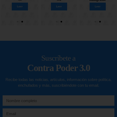
Leer
Leer
Leer
Leer
Leer
Leer
Leer
Leer
Suscríbete a
Contra Poder 3.0
Recibe todas las noticias, artículos, información sobre política,
enchufados y más, suscribiéndote con tu email.