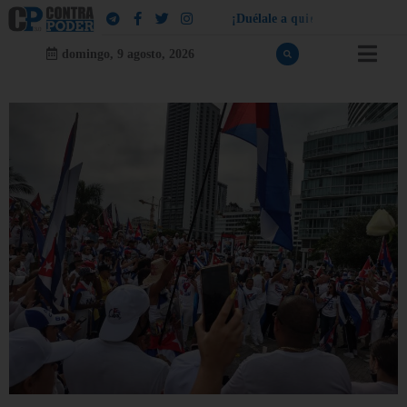
¡
D
u
é
l
a
l
e
a
q
u
i
e
n
l
e
d
u
e
l
a
!
domingo, 9 agosto, 2026