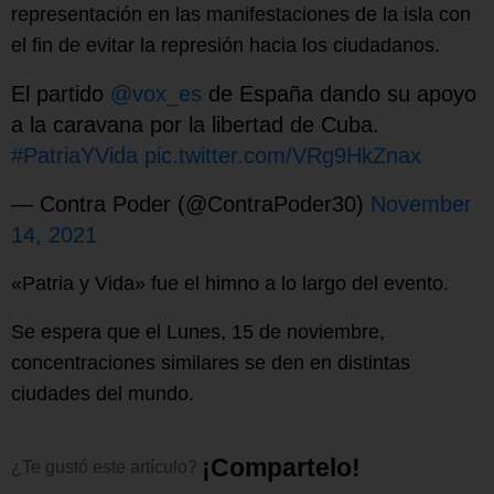
representación en las manifestaciones de la isla con
el fin de evitar la represión hacia los ciudadanos.
El partido
@vox_es
de España dando su apoyo
a la caravana por la libertad de Cuba.
#PatriaYVida
pic.twitter.com/VRg9HkZnax
— Contra Poder (@ContraPoder30)
November
14, 2021
«Patria y Vida» fue el himno a lo largo del evento.
Se espera que el Lunes, 15 de noviembre,
concentraciones similares se den en distintas
ciudades del mundo.
¡
C
o
m
p
a
r
t
e
l
o
!
¿Te
gustó
este
artículo?