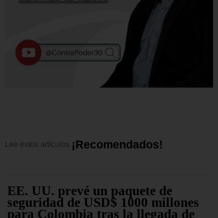
¡
R
e
c
o
m
e
n
d
a
d
o
s
!
Lee
estos
artículos
EE. UU. prevé un paquete de
seguridad de USD$ 1000 millones
para Colombia tras la llegada de