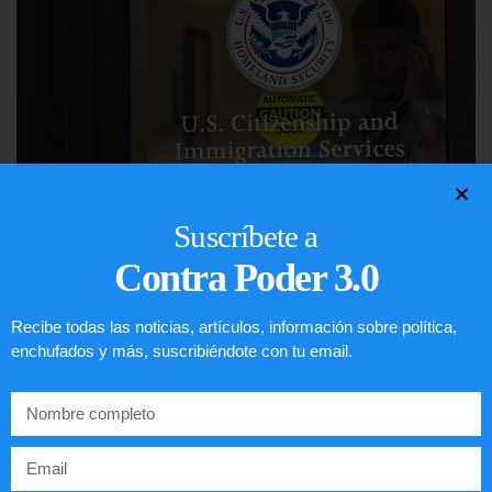
Suscríbete a
Comunistas no son bienvenidos en
Contra Poder 3.0
EE.UU.
Recibe todas las noticias, artículos, información sobre política,
LEER ARTÍCULO...
enchufados y más, suscribiéndote con tu email.