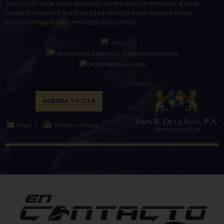
John De la Vega es un abogado venezolano-americano que ha
ayudado mucho a la comunidad venezolana e hispana en sus
procesos migratorios en los Estados Unidos.
ASILO
REPRESENTACIONES EN LA CORTE DE INMIGRACIÓN
PETICIONES FAMILIARES
AGENDA TU CITA
Email
Visita mi sitio web