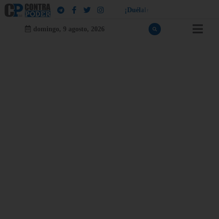
!
a
¡
D
u
é
l
a
l
e
a
q
u
i
e
n
l
e
d
u
e
l
domingo, 9 agosto, 2026