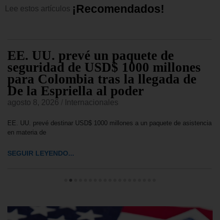
¡
R
e
c
o
m
e
n
d
a
d
o
s
!
Lee
estos
artículos
EE. UU. prevé un paquete de
seguridad de USD$ 1000 millones
para Colombia tras la llegada de
De la Espriella al poder
agosto 8, 2026
/
Internacionales
EE. UU. prevé destinar USD$ 1000 millones a un paquete de asistencia
en materia de
SEGUIR LEYENDO...