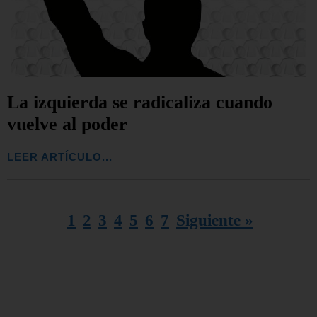
La izquierda se radicaliza cuando
vuelve al poder
LEER ARTÍCULO...
1
2
3
4
5
6
7
Siguiente »